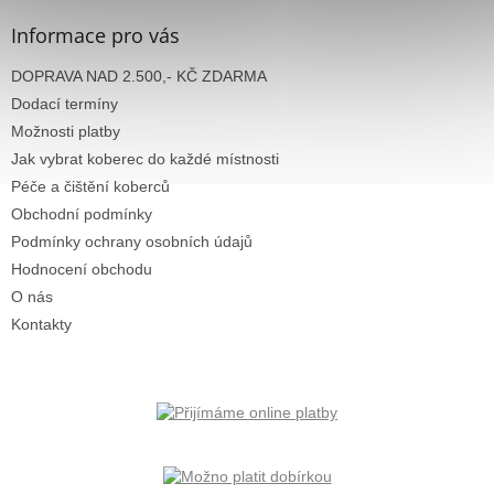
p
a
Informace pro vás
t
DOPRAVA NAD 2.500,- KČ ZDARMA
í
Dodací termíny
Možnosti platby
Jak vybrat koberec do každé místnosti
Péče a čištění koberců
Obchodní podmínky
Podmínky ochrany osobních údajů
Hodnocení obchodu
O nás
Kontakty