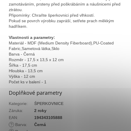
zamotáváním, prsteny před poškrábáním a náušnicemi před
ztrátou.
Připomínky: Chraňte šperkovnici před vlhkostí.
Pokud se povrch výrobku zapráší, setřete prach měkkým
hadříkem.
Vlastnosti a parametry:
Materiál - MDF (Medium Density Fiberboard),PU-Coated
Fabric,Sametová látka,Sklo
Barva - Černá
Rozměr - 17,5 x 13,5 x 12 cm
Šířka - 17,5 cm
Hloubka - 13,5 cm
Výška - 12 cm
Počet ks v balení - 1
Doplňkové parametry
Kategorie
:
ŠPERKOVNICE
Záruka
:
2 roky
EAN
:
194343105888
?
Barva
:
Černá