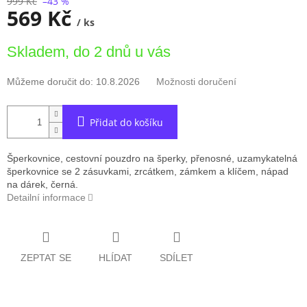
999 Kč
–43 %
569 Kč
/ ks
Měrná
Skladem, do 2 dnů u vás
cena:
Můžeme doručit do:
10.8.2026
Možnosti doručení
Přidat do košíku
Šperkovnice, cestovní pouzdro na šperky, přenosné, uzamykatelná
šperkovnice se 2 zásuvkami, zrcátkem, zámkem a klíčem, nápad
na dárek, černá.
Detailní informace
ZEPTAT SE
HLÍDAT
SDÍLET