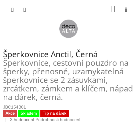
Přejít
NÁKUP
na
obsah
KOŠÍK
Šperkovnice Anctil, Černá
Šperkovnice, cestovní pouzdro na
šperky, přenosné, uzamykatelná
šperkovnice se 2 zásuvkami,
zrcátkem, zámkem a klíčem, nápad
na dárek, černá.
JBC154B01
Akce
Skladem
Tip na dárek
Průměrné
3 hodnocení
Podrobnosti hodnocení
hodnocení
produktu
je