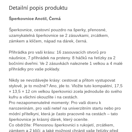
Detailní popis produktu
Šperkovnice Anctil, Černá
Šperkovnice, cestovní pouzdro na šperky, přenosné,
uzamykatelná šperkovnice se 2 zásuvkami, zrcátkem,
zámkem a klíčem, nápad na dárek, černá.
Přihrádka pro vaši krásu: 16 zasouvacích otvorů pro
náušnice, 7 přihrádek na prsteny. 8 háčků na řetízky za 2
bočními dveřmi. Ve 2 zásuvkách naleznete 1 velkou a 4 malé
přihrádky pro vaše poklady.
Nikdy se nevzdávejte krásy: cestovat a přitom vystupovat
stylově, je to možné? Ano, jde to. Vložte tuto kompaktní, 17,5
× 13,5 × 12 cm velkou šperkovnici zcela jednoduše do svého
kufru a všichni okouzlíte i na cestách.
Pro nezapomenutelné momenty: Pro vaši dceru k
narozeninám, pro vaši neteř na univerzitním startu nebo pro
módní přítelkyni, která je často pracovně na cestách – tato
šperkovnice je krásný dárek, který oceníte.
Co obdržíte: Přenosnou šperkovnici s rukojetí, zrcátkem,
zámkem a 2 klíči; a také možnost chránit vaše řetízky před