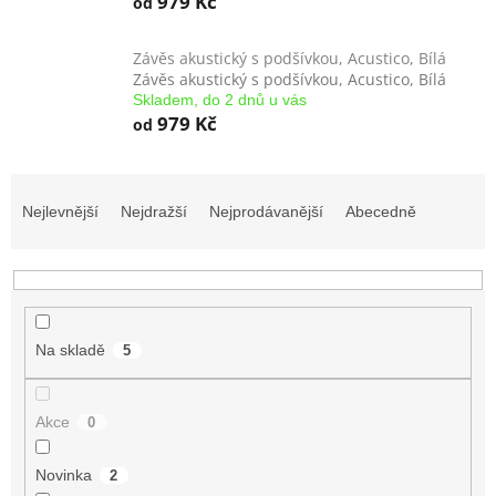
979 Kč
od
Závěs akustický s podšívkou, Acustico, Bílá
Závěs akustický s podšívkou, Acustico, Bílá
Skladem, do 2 dnů u vás
979 Kč
od
Ř
a
Nejlevnější
Nejdražší
Nejprodávanější
Abecedně
z
e
n
í
p
r
Na skladě
5
o
d
Akce
u
0
k
t
Novinka
2