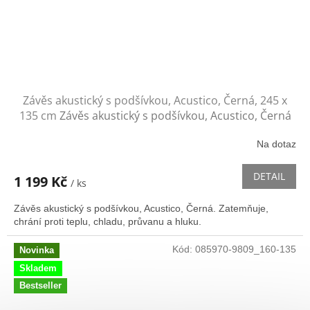
Závěs akustický s podšívkou, Acustico, Černá, 245 x
135 cm
Závěs akustický s podšívkou, Acustico, Černá
Na dotaz
Průměrné
hodnocení
produktu
DETAIL
1 199 Kč
/ ks
je
3,8
Závěs akustický s podšívkou, Acustico, Černá. Zatemňuje,
z
chrání proti teplu, chladu, průvanu a hluku.
5
hvězdiček.
Kód:
085970-9809_160-135
Novinka
Skladem
Bestseller