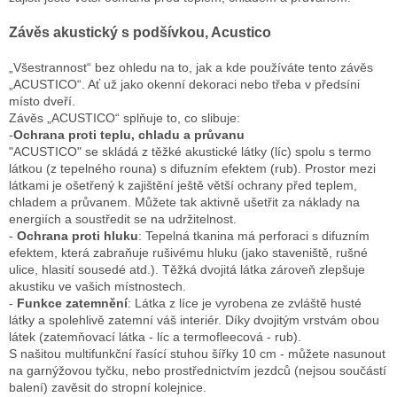
s
u
Závěs akustický s podšívkou, Acustico
„Všestrannost“ bez ohledu na to, jak a kde používáte tento závěs
„ACUSTICO“. Ať už jako okenní dekoraci nebo třeba v předsíni
místo dveří.
Závěs „ACUSTICO“ splňuje to, co slibuje:
-
Ochrana proti teplu, chladu a průvanu
"ACUSTICO" se skládá z těžké akustické látky (líc) spolu s termo
látkou (z tepelného rouna) s difuzním efektem (rub). Prostor mezi
látkami je ošetřený k zajištění ještě větší ochrany před teplem,
chladem a průvanem. Můžete tak aktivně ušetřit za náklady na
energiích a soustředit se na udržitelnost.
-
Ochrana proti hluku
: Tepelná tkanina má perforaci s difuzním
efektem, která zabraňuje rušivému hluku (jako staveniště, rušné
ulice, hlasití sousedé atd.). Těžká dvojitá látka zároveň zlepšuje
akustiku ve vašich místnostech.
-
Funkce zatemnění
: Látka z líce je vyrobena ze zvláště husté
látky a spolehlivě zatemní váš interiér. Díky dvojitým vrstvám obou
látek (zatemňovací látka - líc a termofleecová - rub).
S našitou multifunkční řasící stuhou šířky 10 cm - můžete nasunout
na garnýžovou tyčku, nebo prostřednictvím jezdců (nejsou součástí
balení) zavěsit do stropní kolejnice.