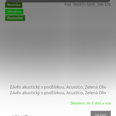
Kód:
085970-5309_160-135
Novinka
Skladem
Bestseller
Závěs akustický s podšívkou, Acustico, Zelená Oliv
Závěs akustický s podšívkou, Acustico, Zelená Oliv
Skladem, do 2 dnů u vás
Průměrné
hodnocení
produktu
DETAIL