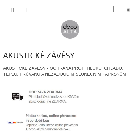
Přejít
NÁKUP
na
obsah
KOŠÍK
AKUSTICKÉ ZÁVĚSY
AKUSTICKÉ ZÁVĚSY - OCHRANA PROTI HLUKU, CHLADU,
TEPLU, PRŮVANU A NEŽÁDOUCÍM SLUNEČNÍM PAPRSKŮM