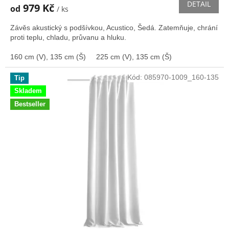
produktu
DETAIL
979 Kč
od
/ ks
je
3,3
Závěs akustický s podšívkou, Acustico, Šedá. Zatemňuje, chrání
z
proti teplu, chladu, průvanu a hluku.
5
hvězdiček.
160 cm (V), 135 cm (Š)
225 cm (V), 135 cm (Š)
Kód:
085970-1009_160-135
Tip
Skladem
Bestseller