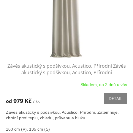
p
r
o
d
u
k
t
ů
Závěs akustický s podšívkou, Acustico, Přírodní
Závěs
akustický s podšívkou, Acustico, Přírodní
Skladem, do 2 dnů u vás
Průměrné
hodnocení
produktu
DETAIL
979 Kč
od
/ ks
je
3,3
Závěs akustický s podšívkou, Acustico, Přírodní. Zatemňuje,
z
chrání proti teplu, chladu, průvanu a hluku.
5
hvězdiček.
160 cm (V), 135 cm (Š)