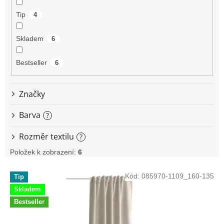
ů
Tip
4
Skladem
6
Bestseller
6
Značky
Barva
?
Rozměr textilu
?
Položek k zobrazení:
6
V
Kód:
085970-1109_160-135
Tip
ý
Skladem
p
i
Bestseller
s