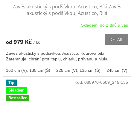
Závěs akustický s podšívkou, Acustico, Bílá
Závěs
akustický s podšívkou, Acustico, Bílá
Skladem, do 2 dnů u vás
Průměrné
hodnocení
produktu
DETAIL
979 Kč
od
/ ks
je
3,5
Závěs akustický s podšívkou, Acustico, Kouřová bílá.
z
Zatemňuje, chrání proti teplu, chladu, průvanu a hluku.
5
hvězdiček.
160 cm (V), 135 cm (Š)
225 cm (V), 135 cm (Š)
245 cm (V), 1
Kód:
085970-6509_245-135
Tip
Skladem
Bestseller