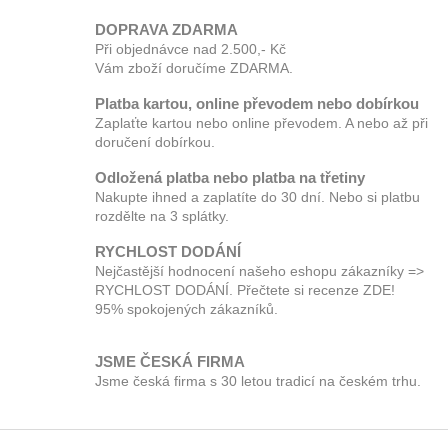
DOPRAVA ZDARMA
Při objednávce nad 2.500,- Kč
Vám zboží doručíme ZDARMA.
Platba kartou, online převodem nebo dobírkou
Zaplaťte kartou nebo online převodem. A nebo až při
doručení dobírkou.
Odložená platba nebo platba na třetiny
Nakupte ihned a zaplatíte do 30 dní. Nebo si platbu
rozdělte na 3 splátky.
RYCHLOST DODÁNÍ
Nejčastější hodnocení našeho eshopu zákazníky =>
RYCHLOST DODÁNÍ. Přečtete si recenze ZDE!
95% spokojených zákazníků.
JSME ČESKÁ FIRMA
Jsme česká firma s 30 letou tradicí na českém trhu.
Z