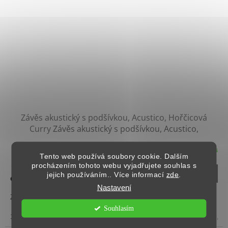
Závěs akustický s podšívkou, Acustico, Hořčicová
Curry
Závěs akustický s podšívkou, Acustico,
Hořčicová Curry
Skladem, do 2 dnů u vás
Průměrné
Tento web používá soubory cookie. Dalším
hodnocení
procházením tohoto webu vyjadřujete souhlas s
produktu
DETAIL
jejich používáním.. Více informací
zde
.
979 Kč
od
/ ks
je
Nastavení
3,5
Závěs akustický s podšívkou, Acustico, Hořčicová Curry
z
Souhlasím
5
160 cm (V), 135 cm (Š)
225 cm (V), 135 cm (Š)
245 cm (V), 1
hvězdiček.