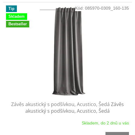
Kód:
085970-0309_160-135
Tip
Skladem
Bestseller
Závěs akustický s podšívkou, Acustico, Šedá
Závěs
akustický s podšívkou, Acustico, Šedá
Skladem, do 2 dnů u vás
Průměrné
hodnocení