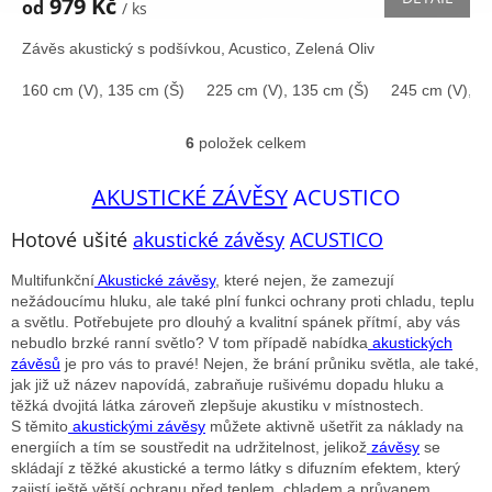
979 Kč
od
/ ks
je
3,6
Závěs akustický s podšívkou, Acustico, Zelená Oliv
z
5
160 cm (V), 135 cm (Š)
225 cm (V), 135 cm (Š)
245 cm (V), 1
hvězdiček.
6
položek celkem
O
v
l
AKUSTICKÉ ZÁVĚSY
ACUSTICO
á
d
Hotové ušité
akustické závěsy
ACUSTICO
a
c
Multifunkční
Akustické závěsy
, které nejen, že zamezují
í
nežádoucímu hluku, ale také plní funkci ochrany proti chladu, teplu
p
a světlu. Potřebujete pro dlouhý a kvalitní spánek přítmí, aby vás
r
nebudlo brzké ranní světlo? V tom případě nabídka
akustických
v
závěsů
je pro vás to pravé! Nejen, že brání průniku světla, ale také,
k
jak již už název napovídá, zabraňuje rušivému dopadu hluku a
y
těžká dvojitá látka zároveň zlepšuje akustiku v místnostech.
v
S těmito
akustickými závěsy
můžete aktivně ušetřit za náklady na
ý
energiích a tím se soustředit na udržitelnost, jelikož
závěsy
se
p
skládají z těžké akustické a termo látky s difuzním efektem, který
i
zajistí ještě větší ochranu před teplem, chladem a průvanem.