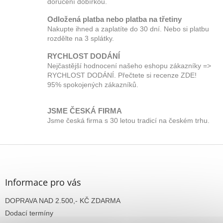
doručení dobírkou.
Odložená platba nebo platba na třetiny
Nakupte ihned a zaplatíte do 30 dní. Nebo si platbu
rozdělte na 3 splátky.
RYCHLOST DODÁNÍ
Nejčastější hodnocení našeho eshopu zákazníky =>
RYCHLOST DODÁNÍ. Přečtete si recenze ZDE!
95% spokojených zákazníků.
JSME ČESKÁ FIRMA
Jsme česká firma s 30 letou tradicí na českém trhu.
Z
á
p
a
Informace pro vás
t
DOPRAVA NAD 2.500,- KČ ZDARMA
í
Dodací termíny