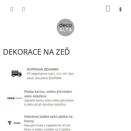
Přejít
NÁKUP
na
obsah
KOŠÍK
DEKORACE NA ZEĎ