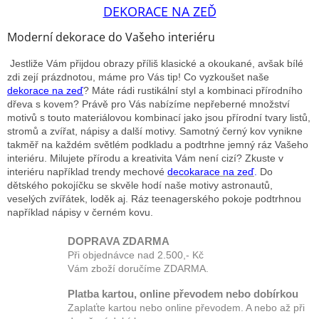
DEKORACE NA ZEĎ
Moderní dekorace do Vašeho interiéru
Jestliže Vám přijdou obrazy příliš klasické a okoukané, avšak bílé
zdi zejí prázdnotou, máme pro Vás tip! Co vyzkoušet naše
dekorace na zeď
? Máte rádi rustikální styl a kombinaci přírodního
dřeva s kovem? Právě pro Vás nabízíme nepřeberné množství
motivů s touto materiálovou kombinací jako jsou přírodní tvary listů,
stromů a zvířat, nápisy a další motivy. Samotný černý kov vynikne
takměř na každém světlém podkladu a podtrhne jemný ráz Vašeho
interiéru. Milujete přírodu a kreativita Vám není cizí? Zkuste v
interiéru například trendy mechové
decokarace na zeď
.
Do
dětského pokojíčku se skvěle hodí naše motivy astronautů,
veselých zvířátek, loděk aj. Ráz teenagerského pokoje podtrhnou
například nápisy v černém kovu.
DOPRAVA ZDARMA
Při objednávce nad 2.500,- Kč
Vám zboží doručíme ZDARMA.
Platba kartou, online převodem nebo dobírkou
Zaplaťte kartou nebo online převodem. A nebo až při