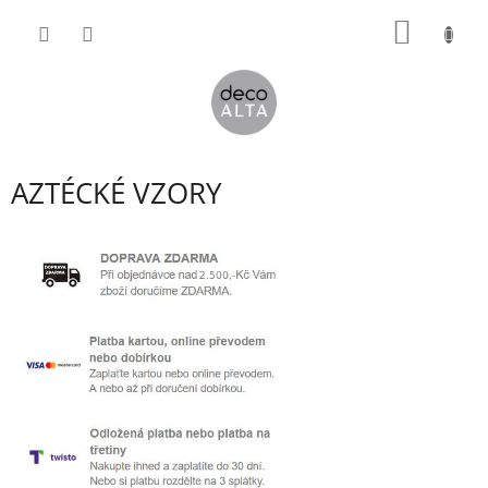
Přejít
NÁKUP
na
obsah
KOŠÍK
AZTÉCKÉ VZORY