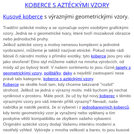
KOBERCE S AZTÉCKÝMI VZORY
Kusové koberce
s výraznými geometrickými vzory.
Tradiční aztécké motivy a se vyznačuje svými osobitými grafickými
vzory. Jedná se o geometrické tvary, které tvoří mozaikové obrazce
nebo jednoduché pruhy.
Jelikož aztécké vzory a motivy nenesou komplexní a jednotné
vyobrazení, můžeme je taktéž nazývat etnické. Pokud máte rádi
lidové či národní motivy s příměsí exotiky, tyto
koberce
jsou pro vás
jako stvořené! Etno styl můžeme nalézt na mnoha výrobcích, od
módy až po bytový textil. V našem sortimentu to jsou různé
tapety s
geometrickými vzory
,
polštářky
,
deky
a největší zastoupení nese
právě tato kategorie,
koberce s aztéckými vzory
.
Koberce
se skvěle hodí tam, kdy chceme takzvaně "rozbít"
strohost. Jelikož se jedná o výrazný motiv, měli bychom jej nechat
vyniknout v prostoru. Máte pocit, že už by byl nový
koberec
s těmito
výraznými vzory pro váš interiér příliš výrazný? Nevadí, naše
nabídka je natolik pestrá, že si vyberet i z
jednobarevných koberců
,
kdy tento geometrický vzor je vyražený nebo vplétaný a tím
poskytne větší kompatibilitu se zbytkem vašeho vybavení.
Originální aztécké vzory dodají Vašemu interiéru moderní a
neotřelý vzhled. Vybírejte z mnoha velikostí a barev, to jsou kusové