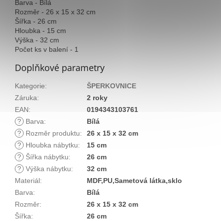
Barva - Bílá
Rozměr - 26 x 15 x 32 cm
Šířka - 26 cm
Hloubka - 15 cm
Výška - 32 cm
Počet ks v balení - 1
Doplňkové parametry
Kategorie
:
ŠPERKOVNICE
Záruka
:
2 roky
EAN
:
0194343103761
?
Barva
:
Bílá
?
Rozměr produktu
:
26 x 15 x 32 cm
?
Hloubka nábytku
:
15 cm
?
Šířka nábytku
:
26 cm
?
Výška nábytku
:
32 cm
Materiál
:
MDF,PU,Sametová látka,sklo
Barva
:
Bílá
Rozměr
:
26 x 15 x 32 cm
Šířka
:
26 cm