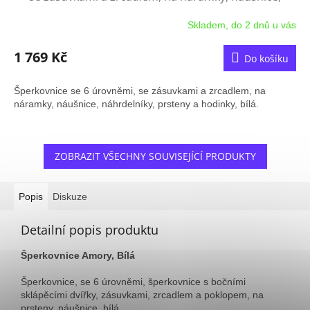
náhrdelníky, prsteny a hodinky, bílá.
Skladem, do 2 dnů u vás
Průměrné
hodnocení
produktu
1 769 Kč
Do košíku
je
3,3
Šperkovnice se 6 úrovněmi, se zásuvkami a zrcadlem, na
z
náramky, náušnice, náhrdelníky, prsteny a hodinky, bílá.
5
hvězdiček.
ZOBRAZIT VŠECHNY SOUVISEJÍCÍ PRODUKTY
Popis
Diskuze
Detailní popis produktu
Šperkovnice Amory, Bílá
Šperkovnice, se 6 úrovněmi, šperkovnice s bočními
sklápěcími dvířky, zásuvkami, zrcadlem a poklopem, na
prsteny, náušnice, bílá.