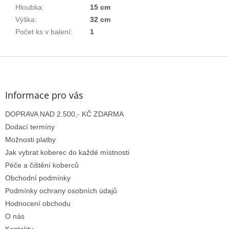
Hloubka
:
15 cm
Výška
:
32 cm
Počet ks v balení
:
1
Z
á
p
a
Informace pro vás
t
DOPRAVA NAD 2.500,- KČ ZDARMA
í
Dodací termíny
Možnosti platby
Jak vybrat koberec do každé místnosti
Péče a čištění koberců
Obchodní podmínky
Podmínky ochrany osobních údajů
Hodnocení obchodu
O nás