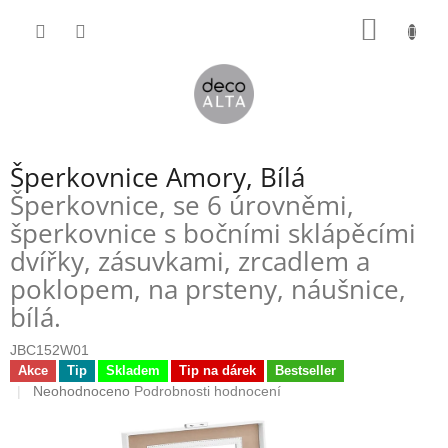
Přejít
NÁKUP
na
obsah
KOŠÍK
Šperkovnice Amory, Bílá
Šperkovnice, se 6 úrovněmi,
šperkovnice s bočními sklápěcími
dvířky, zásuvkami, zrcadlem a
poklopem, na prsteny, náušnice,
bílá.
JBC152W01
Akce
Tip
Skladem
Tip na dárek
Bestseller
Průměrné
Neohodnoceno
Podrobnosti hodnocení
hodnocení
produktu
je