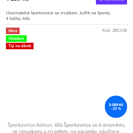
je
3,9
Uzavíratelná šperkovnice se zrcátkem, kufřík na šperky,
z
4 háčky, bílá.
5
hvězdiček.
Kód:
JBC138
Akce
Skladem
Tip na dárek
2 389 Kč
–25 %
Šperkovnice Ashton, Bílá
Šperkovnice se 6 úrovněmi,
se zásuvkami a zrcadlem, na náramky, náušnice,