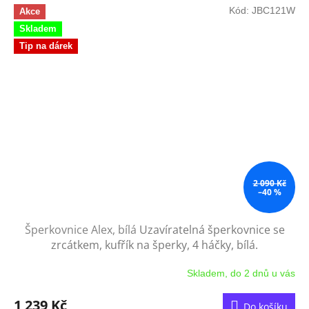
Kód:
JBC121W
Akce
Skladem
Tip na dárek
2 090 Kč
–40 %
Šperkovnice Alex, bílá
Uzavíratelná šperkovnice se
zrcátkem, kufřík na šperky, 4 háčky, bílá.
Skladem, do 2 dnů u vás
Průměrné
hodnocení
produktu
1 239 Kč
Do košíku