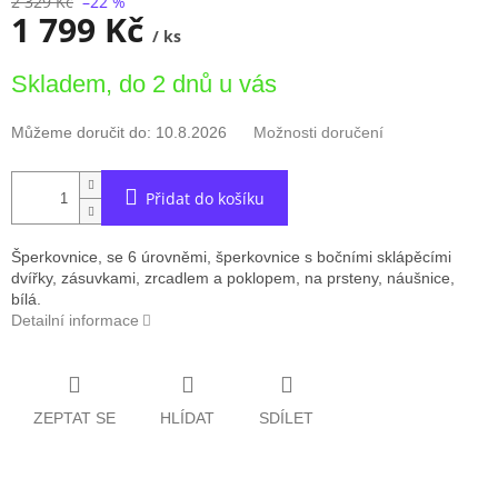
2 329 Kč
–22 %
1 799 Kč
/ ks
Měrná
Skladem, do 2 dnů u vás
cena:
Můžeme doručit do:
10.8.2026
Možnosti doručení
Přidat do košíku
Šperkovnice, se 6 úrovněmi, šperkovnice s bočními sklápěcími
dvířky, zásuvkami, zrcadlem a poklopem, na prsteny, náušnice,
bílá.
Detailní informace
ZEPTAT SE
HLÍDAT
SDÍLET