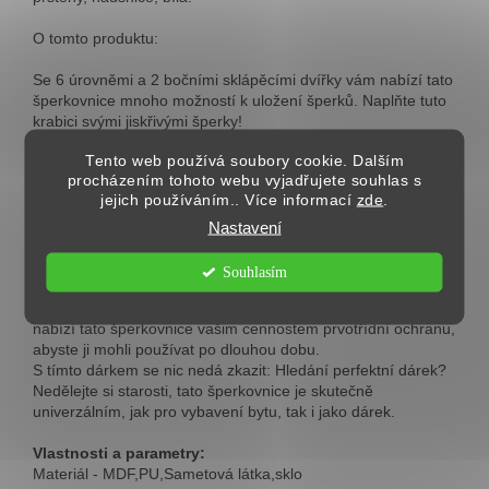
O tomto produktu:
Se 6 úrovněmi a 2 bočními sklápěcími dvířky vám nabízí tato
šperkovnice mnoho možností k uložení šperků. Naplňte tuto
krabici svými jiskřivými šperky!
Každý šperk si zaslouží čestné místo: náramky, náušnice,
Tento web používá soubory cookie. Dalším
prsteny, náhrdelníky, hodinky... Vše najde své místo v této
procházením tohoto webu vyjadřujete souhlas s
šperkovnici. Takže nemusíte každé ráno namáhavě hledat
jejich používáním.. Více informací
zde
.
šperky, protože i váš čas je drahocenný!
Hodí se k vašemu stylu: Jednoduchý design, klasická barva,
Nastavení
lesklé kovové prvky. Dopřejte si tedy tento elegantní box a
ukažte svůj styl.
Souhlasím
Díky robustní struktuře MDF, kvalitnímu polyuretanovému
potahu, měkké sametové podšívce a prémiovému uzávěru,
nabízí tato šperkovnice vašim cennostem prvotřídní ochranu,
abyste ji mohli používat po dlouhou dobu.
S tímto dárkem se nic nedá zkazit: Hledání perfektní dárek?
Nedělejte si starosti, tato šperkovnice je skutečně
univerzálním, jak pro vybavení bytu, tak i jako dárek.
Vlastnosti a parametry:
Materiál - MDF,PU,Sametová látka,sklo