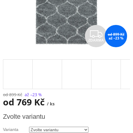
Z
od 899 Kč
až –23 %
ZDARMA
D
A
R
M
A
od 899 Kč
až –23 %
od
769 Kč
/ ks
Měrná
Zvolte variantu
cena:
Varianta