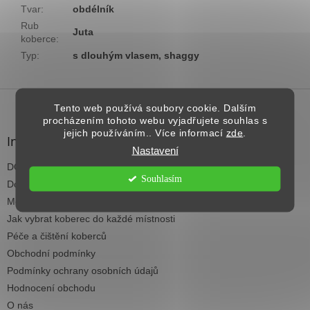
Tvar
:
obdélník
Rub
Juta
koberce
:
Typ
:
s dlouhým vlasem, shaggy
Z
á
Tento web používá soubory cookie. Dalším
procházením tohoto webu vyjadřujete souhlas s
p
jejich používáním.. Více informací
zde
.
a
Informace pro vás
Nastavení
t
DOPRAVA NAD 2.500,- KČ ZDARMA
í
Souhlasím
Dodací termíny
Možnosti platby
Jak vybrat koberec do každé místnosti
Péče a čištění koberců
Obchodní podmínky
Podmínky ochrany osobních údajů
Hodnocení obchodu
O nás