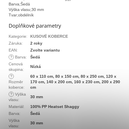
Barva;Šedá
Výška vlasu;30 mm
Tvar;obdélník
Doplňkové parametry
Kategorie
:
KUSOVÉ KOBERCE
Záruka
:
2 roky
EAN
:
Zvolte variantu
?
Barva
:
Šedá
Cenová
Nízká
skupina
:
?
60 x 110 cm, 80 x 150 cm, 80 x 250 cm, 120 x
Rozměr
170 cm, 140 x 200 cm, 160 x 230 cm, 200 x 290
koberce
:
cm
?
Výška
30 mm
vlasu
:
Materiál
:
100% PP Heatset Shaggy
Barva
:
Šedá
Výška
30 mm
vlasu
: