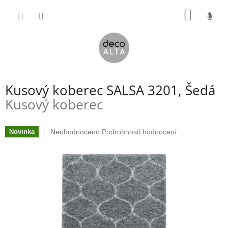
Přejít
NÁKUP
na
obsah
KOŠÍK
Kusový koberec SALSA 3201, Šedá
Kusový koberec
Průměrné
Neohodnoceno
Podrobnosti hodnocení
Novinka
hodnocení
produktu
je
0,0
z
5
hvězdiček.