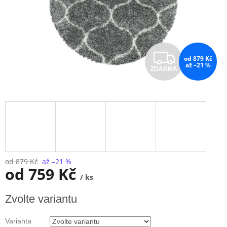
Z
od 879 Kč
až –21 %
ZDARMA
D
A
R
M
A
od 879 Kč
až –21 %
od
759 Kč
/ ks
Měrná
Zvolte variantu
cena:
Varianta