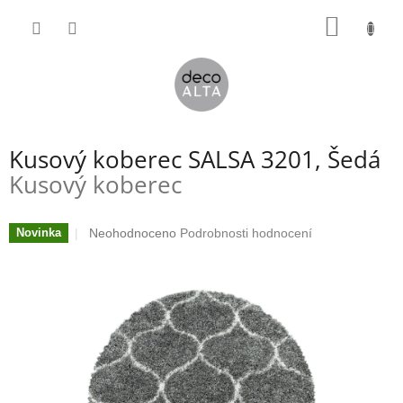
Přejít
NÁKUP
na
obsah
KOŠÍK
Kusový koberec SALSA 3201, Šedá
Kusový koberec
Průměrné
Neohodnoceno
Podrobnosti hodnocení
Novinka
hodnocení
produktu
je
0,0
z
5
hvězdiček.