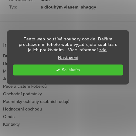
Typ
:
s dlouhým vlasem, shaggy
Z
á
p
Tento web používá soubory cookie. Dalším
a
Informace pro vás
procházením tohoto webu vyjadřujete souhlas s
t
jejich používáním.. Více informací
zde
.
DOPRAVA NAD 2.500,- KČ ZDARMA
í
Nastavení
Dodací termíny
Souhlasím
Možnosti platby
Jak vybrat koberec do každé místnosti
Péče a čištění koberců
Obchodní podmínky
Podmínky ochrany osobních údajů
Hodnocení obchodu
O nás
Kontakty