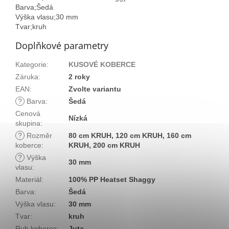
Barva;Šedá
Výška vlasu;30 mm
Tvar;kruh
Doplňkové parametry
Kategorie
:
KUSOVÉ KOBERCE
Záruka
:
2 roky
EAN
:
Zvolte variantu
?
Barva
:
Šedá
Cenová
Nízká
skupina
:
?
Rozměr
80 cm KRUH, 120 cm KRUH, 160 cm
koberce
:
KRUH, 200 cm KRUH
?
Výška
30 mm
vlasu
:
Materiál
:
100% PP Heatset Shaggy
Barva
:
Šedá
Výška vlasu
:
30 mm
Tvar
:
kruh
Rub koberce
:
Juta