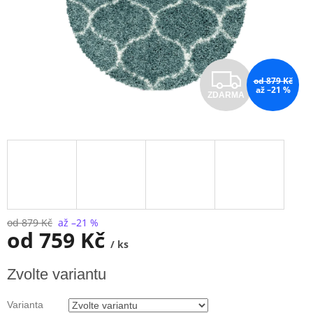
Z
od 879 Kč
až –21 %
ZDARMA
D
A
R
M
A
od 879 Kč
až –21 %
od
759 Kč
/ ks
Měrná
Zvolte variantu
cena:
Varianta