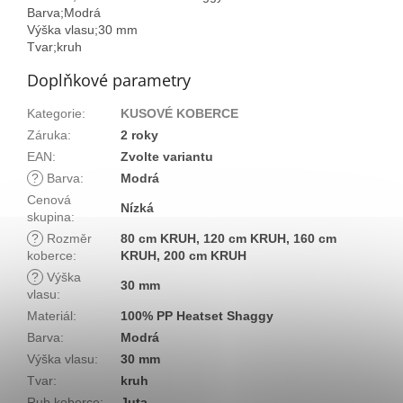
Barva;Modrá
Výška vlasu;30 mm
Tvar;kruh
Doplňkové parametry
Kategorie
:
KUSOVÉ KOBERCE
Záruka
:
2 roky
EAN
:
Zvolte variantu
?
Barva
:
Modrá
Cenová
Nízká
skupina
:
?
Rozměr
80 cm KRUH, 120 cm KRUH, 160 cm
koberce
:
KRUH, 200 cm KRUH
?
Výška
30 mm
vlasu
:
Materiál
:
100% PP Heatset Shaggy
Barva
:
Modrá
Výška vlasu
:
30 mm
Tvar
:
kruh
Rub koberce
:
Juta