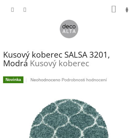
Přejít
NÁKUP
na
obsah
KOŠÍK
Kusový koberec SALSA 3201,
Modrá
Kusový koberec
Průměrné
Neohodnoceno
Podrobnosti hodnocení
Novinka
hodnocení
produktu
je
0,0
z
5
hvězdiček.