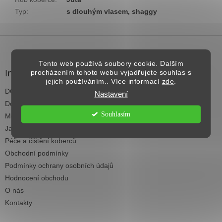
Typ
:
s dlouhým vlasem, shaggy
Z
á
p
Tento web používá soubory cookie. Dalším
a
Informace pro vás
procházením tohoto webu vyjadřujete souhlas s
t
jejich používáním.. Více informací
zde
.
DOPRAVA NAD 2.500,- KČ ZDARMA
í
Nastavení
Dodací termíny
Souhlasím
Možnosti platby
Jak vybrat koberec do každé místnosti
Péče a čištění koberců
Obchodní podmínky
Podmínky ochrany osobních údajů
Hodnocení obchodu
O nás
Kontakty