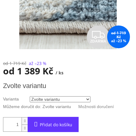
Z
od 1 719
Kč
až –23 %
ZDARMA
D
A
od 1 719 Kč
až –23 %
od
1 389 Kč
R
/ ks
Měrná
M
Zvolte variantu
cena:
A
Varianta
Můžeme doručit do:
Zvolte variantu
Možnosti doručení
Přidat do košíku