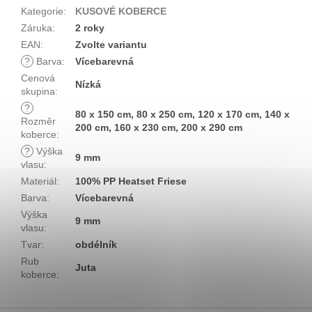
Kategorie
:
KUSOVÉ KOBERCE
Záruka
:
2 roky
EAN
:
Zvolte variantu
?
Barva
:
Vícebarevná
Cenová
Nízká
skupina
:
?
80 x 150 cm, 80 x 250 cm, 120 x 170 cm, 140 x
Rozměr
200 cm, 160 x 230 cm, 200 x 290 cm
koberce
:
?
Výška
9 mm
vlasu
:
Materiál
:
100% PP Heatset Friese
Barva
:
Vícebarevná
Výška
9 mm
vlasu
:
Tvar
:
obdélník
Rub
Juta
koberce
: