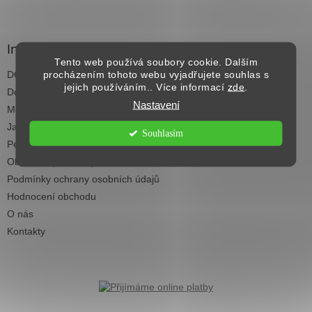
Z
á
p
a
Informace pro vás
t
Tento web používá soubory cookie. Dalším
DOPRAVA NAD 2.500,- KČ ZDARMA
procházením tohoto webu vyjadřujete souhlas s
í
jejich používáním.. Více informací
zde
.
Dodací termíny
Nastavení
Možnosti platby
Jak vybrat koberec do každé místnosti
Souhlasím
Péče a čištění koberců
Obchodní podmínky
Podmínky ochrany osobních údajů
Hodnocení obchodu
O nás
Kontakty