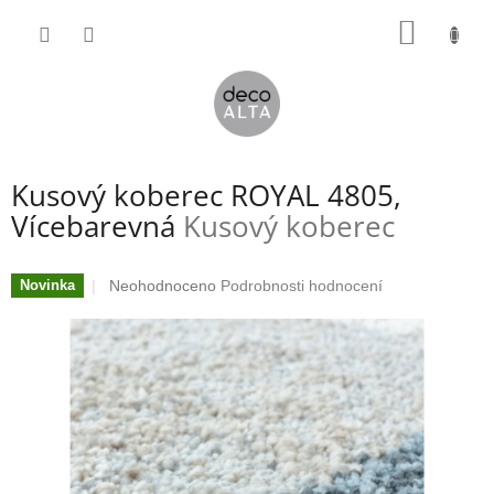
Přejít
NÁKUP
na
obsah
KOŠÍK
Kusový koberec ROYAL 4805,
Vícebarevná
Kusový koberec
Průměrné
Neohodnoceno
Podrobnosti hodnocení
Novinka
hodnocení
produktu
je
0,0
z
5
hvězdiček.