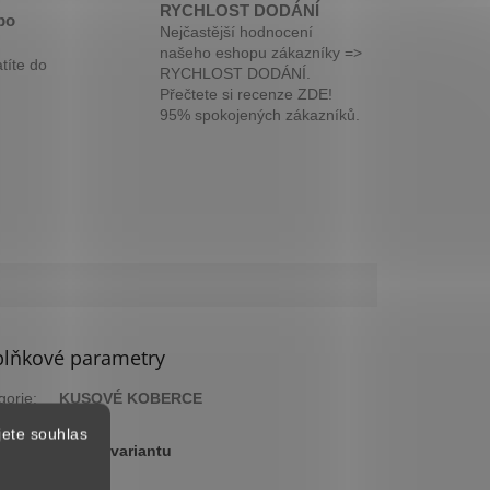
RYCHLOST DODÁNÍ
bo
Nejčastější hodnocení
našeho eshopu zákazníky =>
títe do
RYCHLOST DODÁNÍ.
Přečtete si recenze ZDE!
95% spokojených zákazníků.
lňkové parametry
gorie
:
KUSOVÉ KOBERCE
ka
:
2 roky
jete souhlas
:
Zvolte variantu
arva
:
Lila