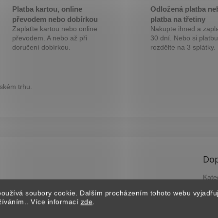
M
Platba kartou, online
Odložená platba ne
převodem nebo dobírkou
platba na třetiny
Zaplaťte kartou nebo online
Nakupte ihned a zapla
A
převodem. A nebo až při
30 dní. Nebo si platbu
doručení dobírkou.
rozdělte na 3 splátky.
eském trhu.
Dop
Kate
Záru
oužívá soubory cookie. Dalším procházením tohoto webu vyjadřu
EAN
užíváním.. Více informací
zde
.
?
B