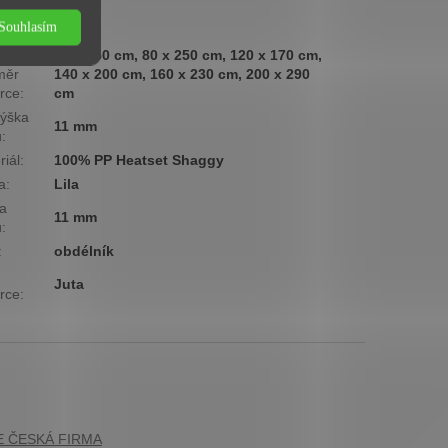
ová
Nízká
Souhlasím
ina
:
80 x 150 cm, 80 x 250 cm, 120 x 170 cm,
měr
140 x 200 cm, 160 x 230 cm, 200 x 290
rce
:
cm
ýška
11 mm
u
:
riál
:
100% PP Heatset Shaggy
a
:
Lila
a
11 mm
u
:
:
obdélník
Juta
rce
: