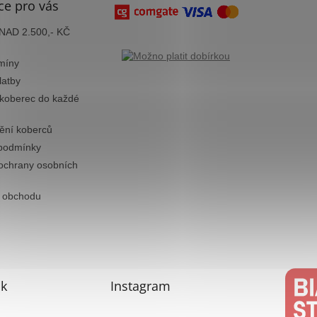
ce pro vás
AD 2.500,- KČ
míny
latby
 koberec do každé
tění koberců
podmínky
ochrany osobních
 obchodu
k
Instagram