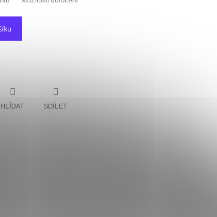
antu
Možnosti doručení
šíku
HLÍDAT
SDÍLET