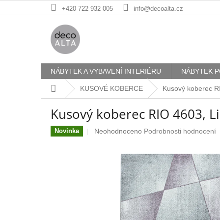
Přejít
+420 722 932 005
info@decoalta.cz
na
obsah
NÁBYTEK A VYBAVENÍ INTERIÉRU
NÁBYTEK P
Domů
KUSOVÉ KOBERCE
Kusový koberec R
Kusový koberec RIO 4603, L
Průměrné
Neohodnoceno
Podrobnosti hodnocení
Novinka
hodnocení
produktu
je
0,0
z
5
hvězdiček.