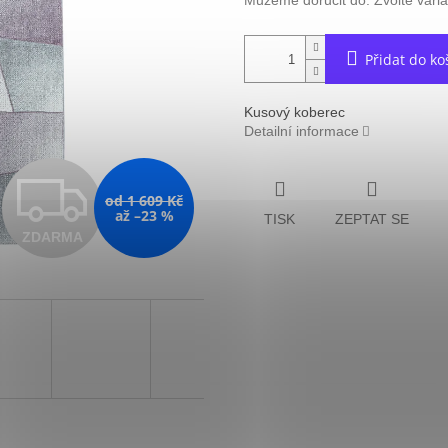
Můžeme doručit do:
Zvolte vari
Přidat do ko
Kusový koberec
Detailní informace
Z
od 1 609 Kč
až –23 %
TISK
ZEPTAT SE
ZDARMA
D
A
R