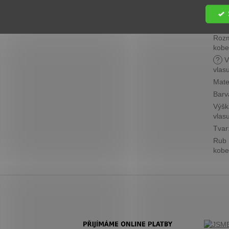
Cen
skup
?
Roz
kobe
?
V
vlas
Mate
Barv
Výšk
vlas
Tvar
Rub
kobe