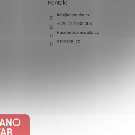
Kontakt
info
@
decoalta.cz
+420 722 932 005
Facebook decoalta.cz
decoalta_cz