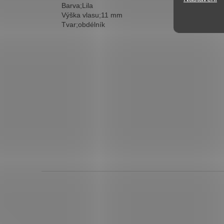
Barva;Lila
Výška vlasu;11 mm
Tvar;obdélník
Z
á
p
a
t