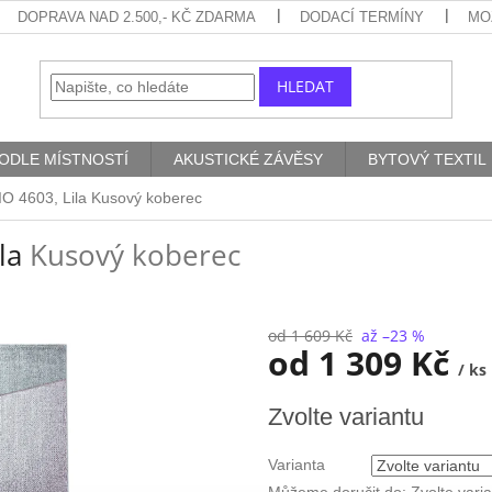
DOPRAVA NAD 2.500,- KČ ZDARMA
DODACÍ TERMÍNY
MO
HLEDAT
ODLE MÍSTNOSTÍ
AKUSTICKÉ ZÁVĚSY
BYTOVÝ TEXTIL
IO 4603, Lila
Kusový koberec
ila
Kusový koberec
od 1 609 Kč
až –23 %
od
1 309 Kč
/ ks
Měrná
Zvolte variantu
cena:
Varianta