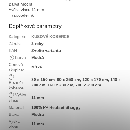
Barva;Modrá
Výška vlasu;11 mm
Tvar;obdélník
Doplňkové parametry
Kategorie
:
KUSOVÉ KOBERCE
Záruka
:
2 roky
EAN
:
Zvolte variantu
?
Barva
:
Modrá
Cenová
Nízká
skupina
:
?
80 x 150 cm, 80 x 250 cm, 120 x 170 cm, 140 x
Rozměr
200 cm, 160 x 230 cm, 200 x 290 cm
koberce
:
?
Výška
11 mm
vlasu
:
Materiál
:
100% PP Heatset Shaggy
Barva
:
Modrá
Výška
11 mm
vlasu
: