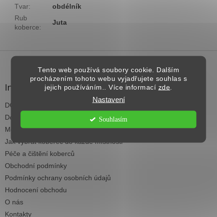
Tvar
:
obdélník
Rub
Juta
koberce
:
Z
á
Tento web používá soubory cookie. Dalším
p
procházením tohoto webu vyjadřujete souhlas s
a
Informace pro vás
jejich používáním.. Více informací
zde
.
t
Nastavení
DOPRAVA NAD 2.500,- KČ ZDARMA
í
Dodací termíny
Souhlasím
Možnosti platby
Jak vybrat koberec do každé místnosti
Péče a čištění koberců
Obchodní podmínky
Podmínky ochrany osobních údajů
Hodnocení obchodu
O nás
Kontakty