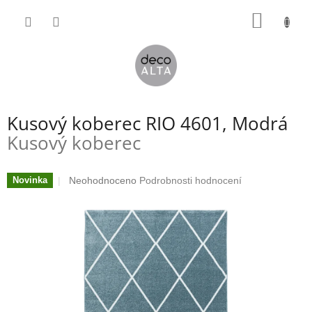
Přejít
NÁKUP
na
obsah
KOŠÍK
Kusový koberec RIO 4601, Modrá
Kusový koberec
Průměrné
Neohodnoceno
Podrobnosti hodnocení
Novinka
hodnocení
produktu
je
0,0
z
5
hvězdiček.