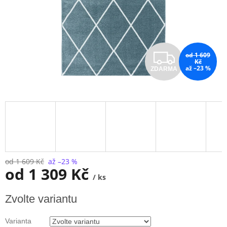
Z
od 1 609
Kč
až –23 %
ZDARMA
D
A
R
M
A
od 1 609 Kč
až –23 %
od
1 309 Kč
/ ks
Měrná
Zvolte variantu
cena:
Varianta