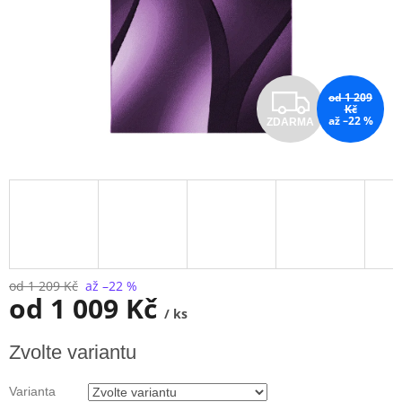
Z
od 1 209
Kč
až –22 %
ZDARMA
D
A
R
M
A
od 1 209 Kč
až –22 %
od
1 009 Kč
/ ks
Měrná
Zvolte variantu
cena:
Varianta