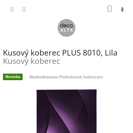
Přejít
NÁKUP
na
obsah
KOŠÍK
Kusový koberec PLUS 8010, Lila
Kusový koberec
Průměrné
Neohodnoceno
Podrobnosti hodnocení
Novinka
hodnocení
produktu
je
0,0
z
5
hvězdiček.