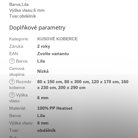
Barva;Lila
Výška vlasu;6 mm
Tvar;obdélník
Doplňkové parametry
Kategorie
:
KUSOVÉ KOBERCE
Záruka
:
2 roky
EAN
:
Zvolte variantu
?
Barva
:
Lila
Cenová
Nízká
skupina
:
?
Rozměr
80 x 150 cm, 80 x 300 cm, 120 x 170 cm, 160
koberce
:
x 230 cm, 200 x 290 cm
?
Výška
6 mm
vlasu
:
Materiál
:
100% PP Heatset
Barva
:
Lila
Výška vlasu
:
6 mm
Tvar
:
obdélník
Rub