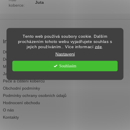
Juta
koberce
:
Z
á
p
Tento web používá soubory cookie. Dalším
a
Informace pro vás
procházením tohoto webu vyjadřujete souhlas s
t
jejich používáním.. Více informací
zde
.
DOPRAVA NAD 2.500,- KČ ZDARMA
í
Nastavení
Dodací termíny
Souhlasím
Možnosti platby
Jak vybrat koberec do každé místnosti
Péče a čištění koberců
Obchodní podmínky
Podmínky ochrany osobních údajů
Hodnocení obchodu
O nás
Kontakty