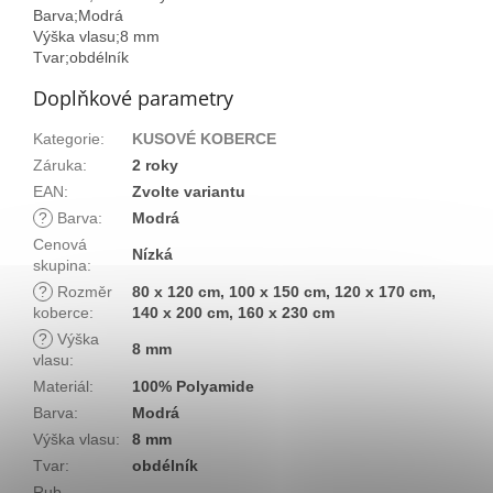
Barva;Modrá
Výška vlasu;8 mm
Tvar;obdélník
Doplňkové parametry
Kategorie
:
KUSOVÉ KOBERCE
Záruka
:
2 roky
EAN
:
Zvolte variantu
?
Barva
:
Modrá
Cenová
Nízká
skupina
:
?
Rozměr
80 x 120 cm, 100 x 150 cm, 120 x 170 cm,
koberce
:
140 x 200 cm, 160 x 230 cm
?
Výška
8 mm
vlasu
:
Materiál
:
100% Polyamide
Barva
:
Modrá
Výška vlasu
:
8 mm
Tvar
:
obdélník
Rub