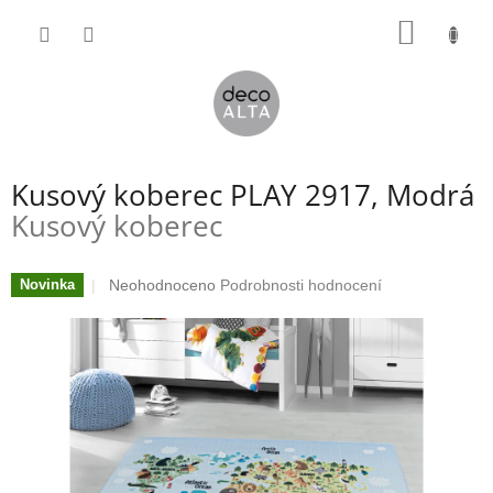
Přejít
NÁKUP
na
obsah
KOŠÍK
Kusový koberec PLAY 2917, Modrá
Kusový koberec
Průměrné
Neohodnoceno
Podrobnosti hodnocení
Novinka
hodnocení
produktu
je
0,0
z
5
hvězdiček.