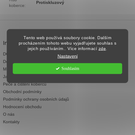
Protiskluzový
koberce
:
Z
á
p
Tento web používá soubory cookie. Dalším
a
Informace pro vás
procházením tohoto webu vyjadřujete souhlas s
t
jejich používáním.. Více informací
zde
.
DOPRAVA NAD 2.500,- KČ ZDARMA
í
Nastavení
Dodací termíny
Souhlasím
Možnosti platby
Jak vybrat koberec do každé místnosti
Péče a čištění koberců
Obchodní podmínky
Podmínky ochrany osobních údajů
Hodnocení obchodu
O nás
Kontakty