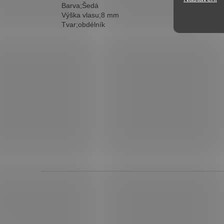
Barva;Šedá
Výška vlasu;8 mm
Tvar;obdélník
Z
á
p
a
t