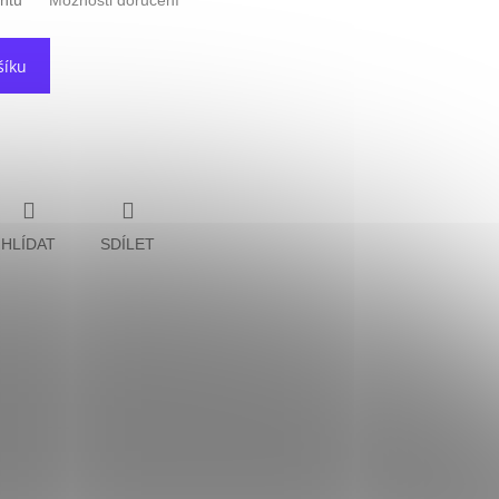
antu
Možnosti doručení
šíku
HLÍDAT
SDÍLET