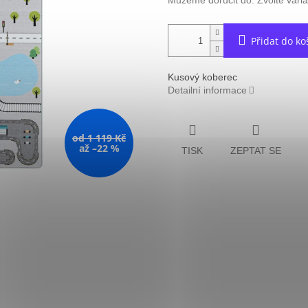
Můžeme doručit do:
Zvolte vari
Přidat do ko
Kusový koberec
Detailní informace
od 1 119 Kč
až –22 %
TISK
ZEPTAT SE