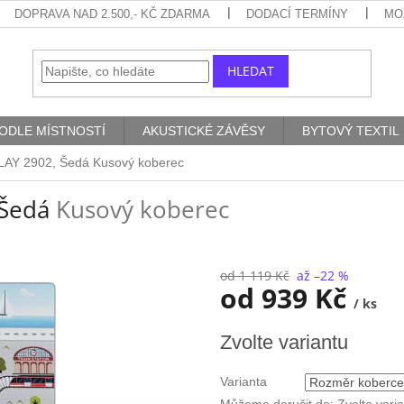
DOPRAVA NAD 2.500,- KČ ZDARMA
DODACÍ TERMÍNY
MO
HLEDAT
ODLE MÍSTNOSTÍ
AKUSTICKÉ ZÁVĚSY
BYTOVÝ TEXTIL
PLAY 2902, Šedá
Kusový koberec
 Šedá
Kusový koberec
od 1 119 Kč
až –22 %
od
939 Kč
/ ks
Měrná
Zvolte variantu
cena:
Varianta