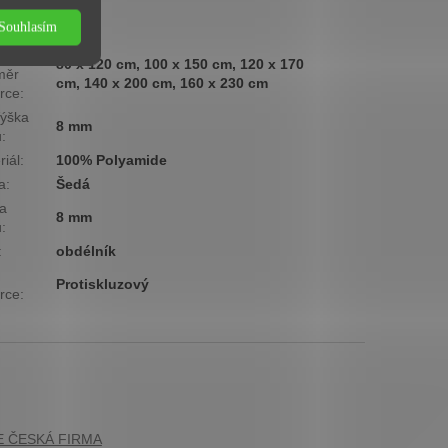
ová
Nízká
Souhlasím
ina
:
80 x 120 cm, 100 x 150 cm, 120 x 170
měr
cm, 140 x 200 cm, 160 x 230 cm
rce
:
ýška
8 mm
u
:
riál
:
100% Polyamide
a
:
Šedá
a
8 mm
u
:
:
obdélník
Protiskluzový
rce
: