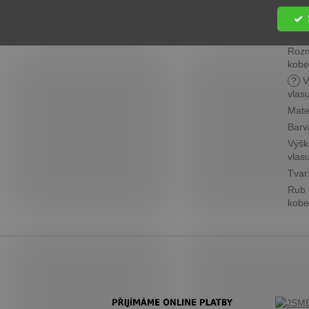
Cen
skup
?
Roz
kobe
?
V
vlas
Mate
Barv
Výšk
vlas
Tvar
Rub
kobe