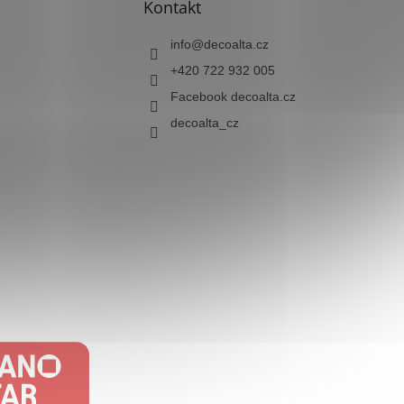
Kontakt
info
@
decoalta.cz
+420 722 932 005
Facebook decoalta.cz
decoalta_cz