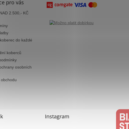
ce pro vás
AD 2.500,- KČ
míny
latby
 koberec do každé
tění koberců
podmínky
ochrany osobních
 obchodu
k
Instagram