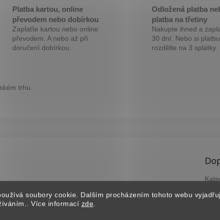
Platba kartou, online
Odložená platba ne
převodem nebo dobírkou
platba na třetiny
Zaplaťte kartou nebo online
Nakupte ihned a zapla
převodem. A nebo až při
30 dní. Nebo si platbu
doručení dobírkou.
rozdělte na 3 splátky.
eském trhu.
Dop
Kate
Záru
oužívá soubory cookie. Dalším procházením tohoto webu vyjadřu
EAN
užíváním.. Více informací
zde
.
?
B