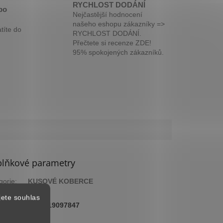
RYCHLOST DODÁNÍ
bo
Nejčastější hodnocení
našeho eshopu zákazníky =>
títe do
RYCHLOST DODÁNÍ.
Přečtete si recenze ZDE!
95% spokojených zákazníků.
lňkové parametry
gorie
:
KUSOVÉ KOBERCE
ka
:
2 roky
jete souhlas
:
4058819097847
arva
:
Šedá