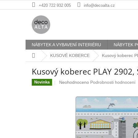
Přejít
+420 722 932 005
info@decoalta.cz
na
obsah
NÁBYTEK A VYBAVENÍ INTERIÉRU
NÁBYTEK P
Domů
KUSOVÉ KOBERCE
Kusový koberec 
Kusový koberec PLAY 2902,
Průměrné
Neohodnoceno
Podrobnosti hodnocení
Novinka
hodnocení
produktu
je
0,0
z
5
hvězdiček.