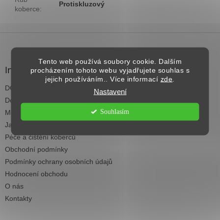
Protiskluzový
koberce
:
Z
á
p
Tento web používá soubory cookie. Dalším
a
Informace pro vás
procházením tohoto webu vyjadřujete souhlas s
t
jejich používáním.. Více informací
zde
.
DOPRAVA NAD 2.500,- KČ ZDARMA
í
Nastavení
Dodací termíny
Souhlasím
Možnosti platby
Jak vybrat koberec do každé místnosti
Péče a čištění koberců
Obchodní podmínky
Podmínky ochrany osobních údajů
Hodnocení obchodu
O nás
Kontakty