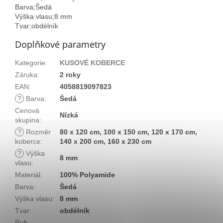
Barva;Šedá
Výška vlasu;8 mm
Tvar;obdélník
Doplňkové parametry
Kategorie
:
KUSOVÉ KOBERCE
Záruka
:
2 roky
EAN
:
4058819097823
?
Barva
:
Šedá
Cenová
Nízká
skupina
:
?
Rozměr
80 x 120 cm, 100 x 150 cm, 120 x 170 cm,
koberce
:
140 x 200 cm, 160 x 230 cm
?
Výška
8 mm
vlasu
:
Materiál
:
100% Polyamide
Barva
:
Šedá
Výška vlasu
:
8 mm
Tvar
:
obdélník
Rub