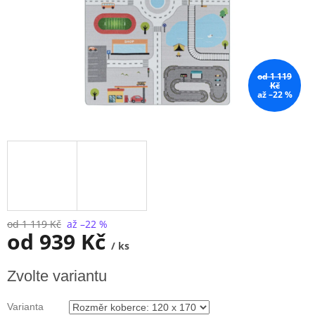
od 1 119
Kč
až –22 %
od 1 119 Kč
až –22 %
od
939 Kč
/ ks
Měrná
Zvolte variantu
cena:
Varianta