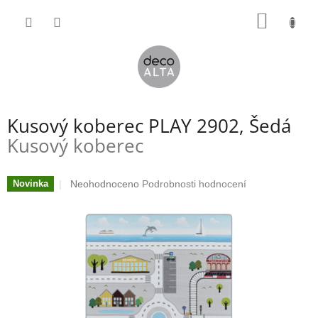
Přejít
NÁKUP
na
obsah
KOŠÍK
Kusový koberec PLAY 2902, Šedá
Kusový koberec
Průměrné
Neohodnoceno
Podrobnosti hodnocení
Novinka
hodnocení
produktu
je
0,0
z
5
hvězdiček.