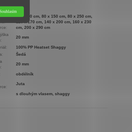
ová
Nízká
ina
:
Souhlasím
60 x 110 cm, 80 x 150 cm, 80 x 250 cm,
měr
120 x 170 cm, 140 x 200 cm, 160 x 230
rce
:
cm, 200 x 290 cm
ýška
20 mm
u
:
riál
:
100% PP Heatset Shaggy
a
:
Šedá
a
20 mm
u
:
:
obdélník
Juta
rce
:
s dlouhým vlasem, shaggy