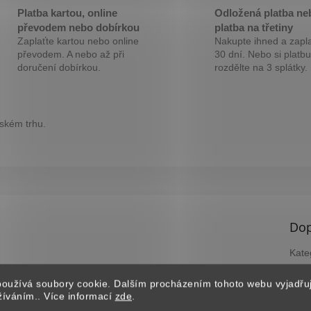
M
Platba kartou, online
Odložená platba ne
převodem nebo dobírkou
platba na třetiny
Zaplaťte kartou nebo online
Nakupte ihned a zapla
A
převodem. A nebo až při
30 dní. Nebo si platbu
doručení dobírkou.
rozdělte na 3 splátky.
eském trhu.
Dop
Kate
Záru
oužívá soubory cookie. Dalším procházením tohoto webu vyjadřu
EAN
užíváním.. Více informací
zde
.
?
B