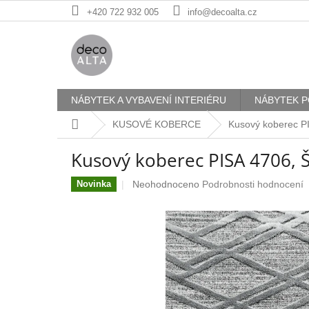
Přejít
+420 722 932 005
info@decoalta.cz
na
obsah
NÁBYTEK A VYBAVENÍ INTERIÉRU
NÁBYTEK P
Domů
KUSOVÉ KOBERCE
Kusový koberec P
Kusový koberec PISA 4706,
Průměrné
Neohodnoceno
Podrobnosti hodnocení
Novinka
hodnocení
produktu
je
0,0
z
5
hvězdiček.