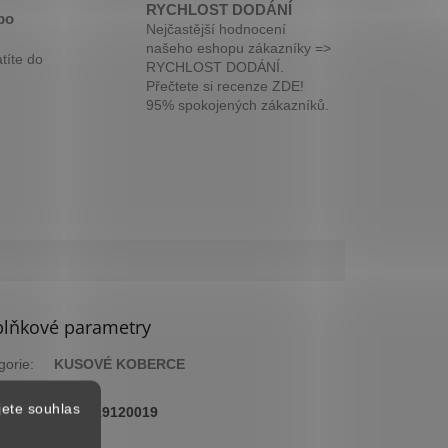
RYCHLOST DODÁNÍ
bo
Nejčastější hodnocení
našeho eshopu zákazníky =>
títe do
RYCHLOST DODÁNÍ.
Přečtete si recenze ZDE!
95% spokojených zákazníků.
lňkové parametry
gorie
:
KUSOVÉ KOBERCE
ka
:
2 roky
jete souhlas
:
4058819120019
arva
:
Šedá