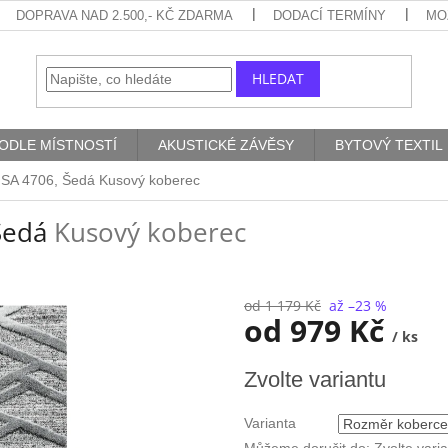
DOPRAVA NAD 2.500,- KČ ZDARMA
DODACÍ TERMÍNY
MO
HLEDAT
ODLE MÍSTNOSTÍ
AKUSTICKÉ ZÁVĚSY
BYTOVÝ TEXTIL
ISA 4706, Šedá
Kusový koberec
 Šedá
Kusový koberec
od 1 179 Kč
až –23 %
od
979 Kč
/ ks
Měrná
Zvolte variantu
cena:
Varianta