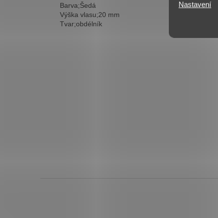
Nastavení
Barva;Šedá
Výška vlasu;20 mm
Tvar;obdélník
Z
á
p
a