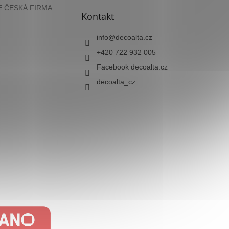
Kontakt
info
@
decoalta.cz
+420 722 932 005
Facebook decoalta.cz
decoalta_cz