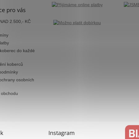
ce pro vás
AD 2.500,- KČ
míny
latby
 koberec do každé
tění koberců
podmínky
ochrany osobních
 obchodu
k
Instagram