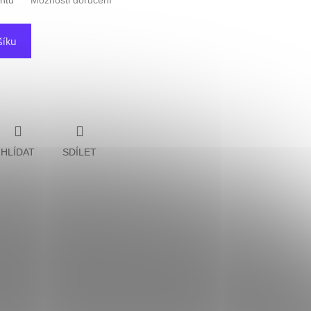
antu
Možnosti doručení
šíku
HLÍDAT
SDÍLET