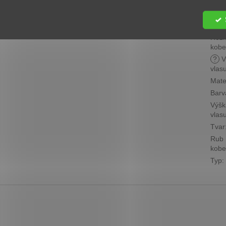
Cen
skup
?
Roz
kobe
?
V
vlas
Mate
Barv
Výšk
vlas
Tvar
Rub
kobe
Typ
: