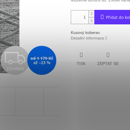
Můžeme doručit do:
Zvolte vari
Přidat do ko
Kusový koberec
Detailní informace
Z
od 1 179 Kč
až –23 %
TISK
ZEPTAT SE
ZDARMA
D
A
R