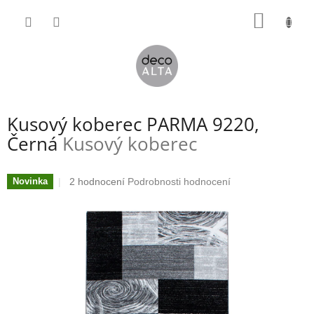
Přejít
NÁKUP
na
obsah
KOŠÍK
Kusový koberec PARMA 9220,
Černá
Kusový koberec
Průměrné
2 hodnocení
Podrobnosti hodnocení
Novinka
hodnocení
produktu
je
1,0
z
5
hvězdiček.