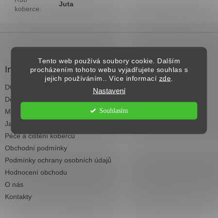
Juta
koberce
:
Z
á
p
Tento web používá soubory cookie. Dalším
a
Informace pro vás
procházením tohoto webu vyjadřujete souhlas s
t
jejich používáním.. Více informací
zde
.
DOPRAVA NAD 2.500,- KČ ZDARMA
í
Nastavení
Dodací termíny
Souhlasím
Možnosti platby
Jak vybrat koberec do každé místnosti
Péče a čištění koberců
Obchodní podmínky
Podmínky ochrany osobních údajů
Hodnocení obchodu
O nás
Kontakty