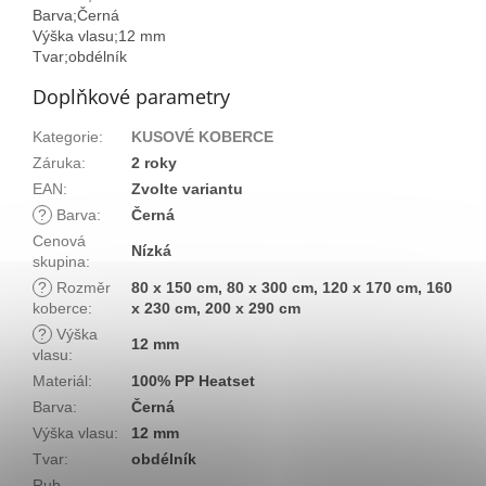
Barva;Černá
Výška vlasu;12 mm
Tvar;obdélník
Doplňkové parametry
Kategorie
:
KUSOVÉ KOBERCE
Záruka
:
2 roky
EAN
:
Zvolte variantu
?
Barva
:
Černá
Cenová
Nízká
skupina
:
?
Rozměr
80 x 150 cm, 80 x 300 cm, 120 x 170 cm, 160
koberce
:
x 230 cm, 200 x 290 cm
?
Výška
12 mm
vlasu
:
Materiál
:
100% PP Heatset
Barva
:
Černá
Výška vlasu
:
12 mm
Tvar
:
obdélník
Rub