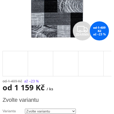
Z
od 1 409
Kč
až –23 %
ZDARMA
D
A
R
M
A
od 1 409 Kč
až –23 %
od
1 159 Kč
/ ks
Měrná
Zvolte variantu
cena:
Varianta