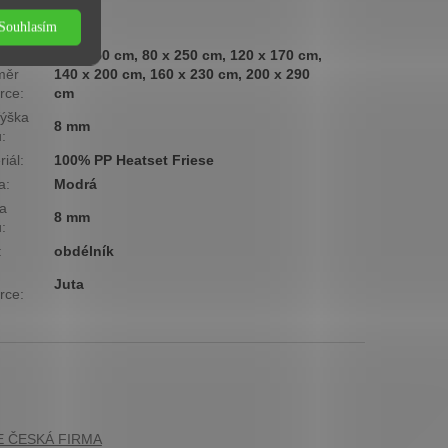
ová
Nízká
Souhlasím
ina
:
80 x 150 cm, 80 x 250 cm, 120 x 170 cm,
měr
140 x 200 cm, 160 x 230 cm, 200 x 290
rce
:
cm
ýška
8 mm
u
:
riál
:
100% PP Heatset Friese
a
:
Modrá
a
8 mm
u
:
:
obdélník
Juta
rce
: