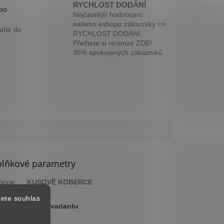
RYCHLOST DODÁNÍ
bo
Nejčastější hodnocení
našeho eshopu zákazníky =>
títe do
RYCHLOST DODÁNÍ.
Přečtete si recenze ZDE!
95% spokojených zákazníků.
lňkové parametry
gorie
:
KUSOVÉ KOBERCE
ka
:
2 roky
jete souhlas
:
Zvolte variantu
arva
:
Modrá