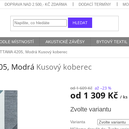
DOPRAVA NAD 2.500,- KČ ZDARMA
DODACÍ TERMÍNY
MO
HLEDAT
ODLE MÍSTNOSTÍ
AKUSTICKÉ ZÁVĚSY
BYTOVÝ TEXTIL
OTTAWA 4205, Modrá
Kusový koberec
05, Modrá
Kusový koberec
od 1 609 Kč
až –23 %
od
1 309 Kč
/ ks
Měrná
Zvolte variantu
cena:
Varianta