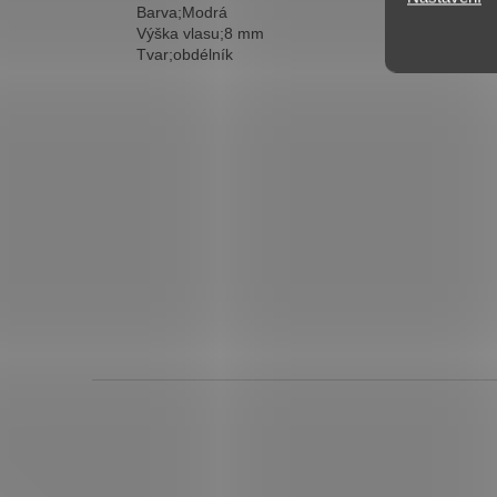
Barva;Modrá
Výška vlasu;8 mm
Tvar;obdélník
Z
á
p
a
t