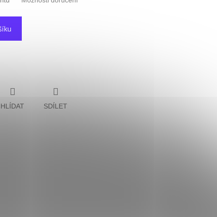
antu
Možnosti doručení
šíku
HLÍDAT
SDÍLET