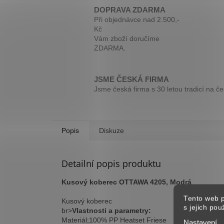
DOPRAVA ZDARMA
Při objednávce nad 2.500,-
Kč
Vám zboží doručíme
ZDARMA.
JSME ČESKÁ FIRMA
Jsme česká firma s 30 letou tradicí na č
Popis
Diskuze
Detailní popis produktu
Kusový koberec OTTAWA 4205, Modrá
Tento web p
Kusový koberec
s jejich po
br>
Vlastnosti a parametry:
Materiál;100% PP Heatset Friese
Nastavení