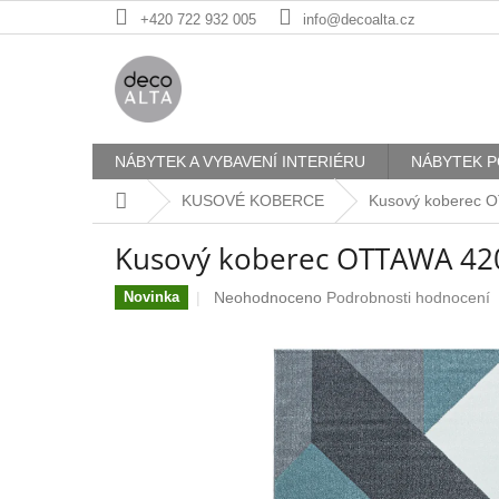
Přejít
+420 722 932 005
info@decoalta.cz
na
obsah
NÁBYTEK A VYBAVENÍ INTERIÉRU
NÁBYTEK P
Domů
KUSOVÉ KOBERCE
Kusový koberec 
Kusový koberec OTTAWA 42
Průměrné
Neohodnoceno
Podrobnosti hodnocení
Novinka
hodnocení
produktu
je
0,0
z
5
hvězdiček.