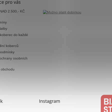
ce pro vás
AD 2.500,- KČ
míny
latby
 koberec do každé
tění koberců
podmínky
ochrany osobních
 obchodu
k
Instagram