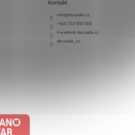
Kontakt
info
@
decoalta.cz
+420 722 932 005
Facebook decoalta.cz
decoalta_cz