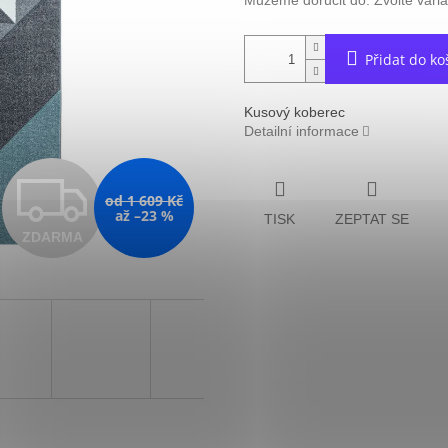
Můžeme doručit do:
Zvolte vari
Přidat do ko
Kusový koberec
Detailní informace
Z
od 1 609 Kč
až –23 %
TISK
ZEPTAT SE
ZDARMA
D
A
R