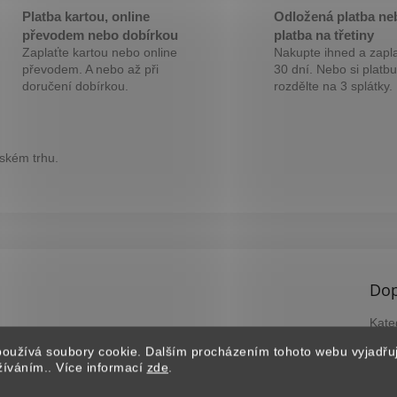
M
Platba kartou, online
Odložená platba ne
převodem nebo dobírkou
platba na třetiny
Zaplaťte kartou nebo online
Nakupte ihned a zapla
A
převodem. A nebo až při
30 dní. Nebo si platbu
doručení dobírkou.
rozdělte na 3 splátky.
eském trhu.
Dop
Kate
Záru
oužívá soubory cookie. Dalším procházením tohoto webu vyjadřu
EAN
užíváním.. Více informací
zde
.
?
B