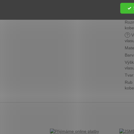
Cen
skup
?
Roz
kobe
?
V
vlas
Mate
Barv
Výšk
vlas
Tvar
Rub
kobe