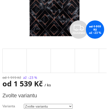
Z
od 1 919
Kč
až –23 %
ZDARMA
D
A
R
M
A
od 1 919 Kč
až –23 %
od
1 539 Kč
/ ks
Měrná
Zvolte variantu
cena:
Varianta