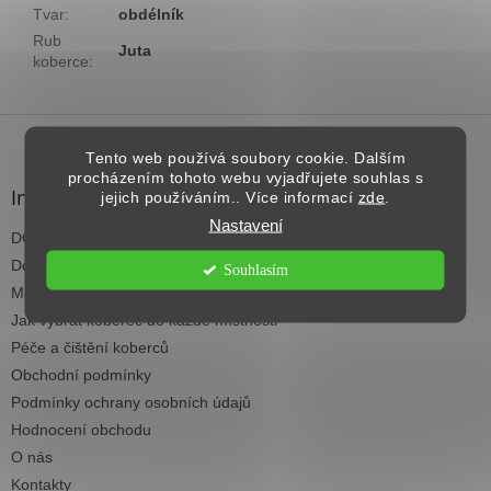
Tvar
:
obdélník
Rub
Juta
koberce
:
Z
á
Tento web používá soubory cookie. Dalším
p
procházením tohoto webu vyjadřujete souhlas s
a
Informace pro vás
jejich používáním.. Více informací
zde
.
t
Nastavení
DOPRAVA NAD 2.500,- KČ ZDARMA
í
Dodací termíny
Souhlasím
Možnosti platby
Jak vybrat koberec do každé místnosti
Péče a čištění koberců
Obchodní podmínky
Podmínky ochrany osobních údajů
Hodnocení obchodu
O nás
Kontakty