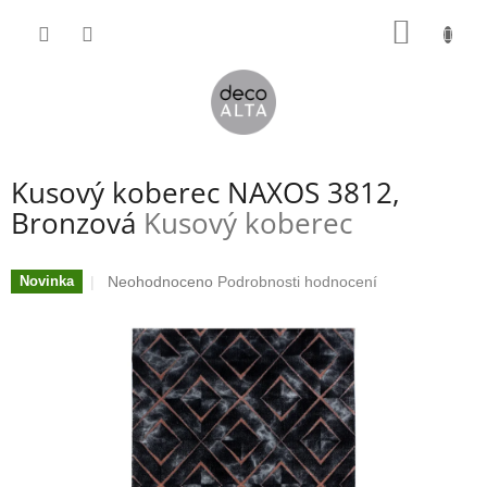
Přejít
NÁKUP
na
obsah
KOŠÍK
Kusový koberec NAXOS 3812,
Bronzová
Kusový koberec
Průměrné
Neohodnoceno
Podrobnosti hodnocení
Novinka
hodnocení
produktu
je
0,0
z
5
hvězdiček.