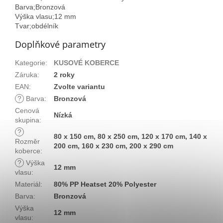
Barva;Bronzová
Výška vlasu;12 mm
Tvar;obdélník
Doplňkové parametry
Kategorie
:
KUSOVÉ KOBERCE
Záruka
:
2 roky
EAN
:
Zvolte variantu
?
Barva
:
Bronzová
Cenová
Nízká
skupina
:
?
80 x 150 cm, 80 x 250 cm, 120 x 170 cm, 140 x
Rozměr
200 cm, 160 x 230 cm, 200 x 290 cm
koberce
:
?
Výška
12 mm
vlasu
:
Materiál
:
80% PP Heatset 20% Polyester
Barva
:
Bronzová
Výška
12 mm
vlasu
: