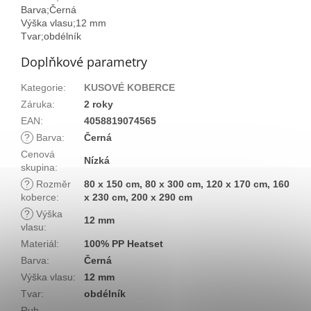
Barva;Černá
Výška vlasu;12 mm
Tvar;obdélník
Doplňkové parametry
Kategorie
:
KUSOVÉ KOBERCE
Záruka
:
2 roky
EAN
:
4058819074565
?
Barva
:
Černá
Cenová
Nízká
skupina
:
?
Rozměr
80 x 150 cm, 80 x 300 cm, 120 x 170 cm, 160
koberce
:
x 230 cm, 200 x 290 cm
?
Výška
12 mm
vlasu
:
Materiál
:
100% PP Heatset
Barva
:
Černá
Výška vlasu
:
12 mm
Tvar
:
obdélník
Rub