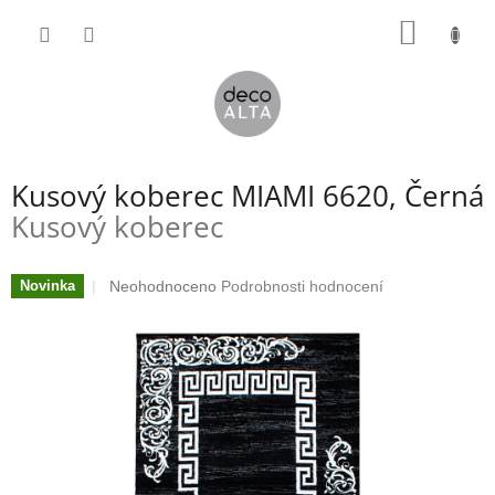
Přejít
NÁKUP
na
obsah
KOŠÍK
Kusový koberec MIAMI 6620, Černá
Kusový koberec
Průměrné
Neohodnoceno
Podrobnosti hodnocení
Novinka
hodnocení
produktu
je
0,0
z
5
hvězdiček.