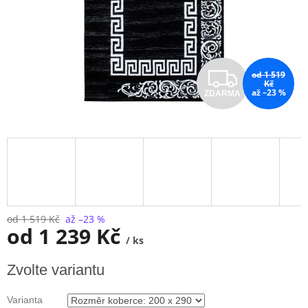
Z
od 1 519
Kč
až –23 %
ZDARMA
D
A
R
M
A
od 1 519 Kč
až –23 %
od
1 239 Kč
/ ks
Měrná
Zvolte variantu
cena:
Varianta