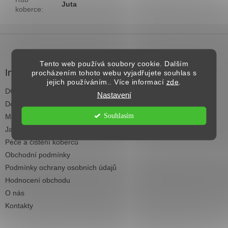
Juta
koberce
:
Z
á
p
Tento web používá soubory cookie. Dalším
a
Informace pro vás
procházením tohoto webu vyjadřujete souhlas s
t
jejich používáním.. Více informací
zde
.
DOPRAVA NAD 2.500,- KČ ZDARMA
í
Nastavení
Dodací termíny
Souhlasím
Možnosti platby
Jak vybrat koberec do každé místnosti
Péče a čištění koberců
Obchodní podmínky
Podmínky ochrany osobních údajů
Hodnocení obchodu
O nás
Kontakty