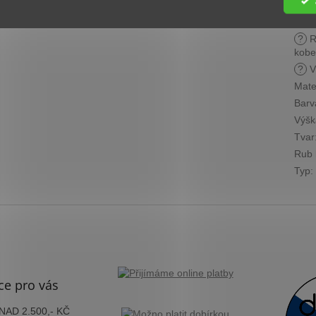
Cen
skup
?
R
kobe
?
V
Mate
Barv
Výšk
Tvar
Rub 
Typ
:
ce pro vás
AD 2.500,- KČ