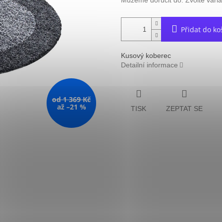
Můžeme doručit do:
Zvolte vari
Přidat do ko
Kusový koberec
Detailní informace
od 1 369 Kč
až –21 %
TISK
ZEPTAT SE