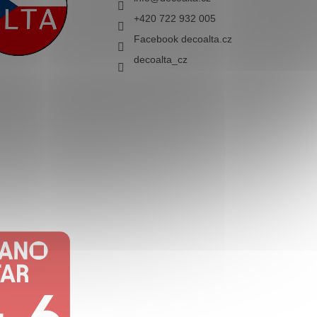
+420 722 932 005
Facebook decoalta.cz
decoalta_cz