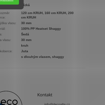
Souhlasím
ová
Nízká
ina
:
ozměr
120 cm KRUH, 160 cm KRUH, 200
rce
:
cm KRUH
ýška vlasu
:
30 mm
riál
:
100% PP Heatset Shaggy
a
:
Šedá
a vlasu
:
30 mm
:
kruh
koberce
:
Juta
s dlouhým vlasem, shaggy
Kontakt
info
@
decoalta.cz