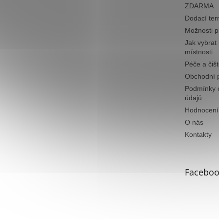
ZDARMA
Dodací ter
Možnosti p
Jak vybrat
místnosti
Péče a čiš
Obchodní 
Podmínky 
údajů
Hodnocení
O nás
Kontakty
Faceboo