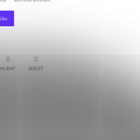
antu
Možnosti doručení
šíku
HLÍDAT
SDÍLET