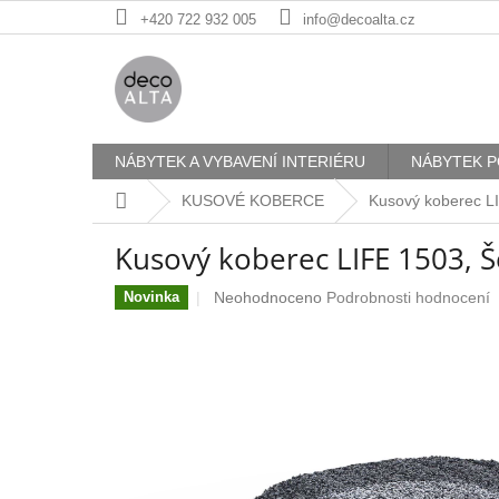
Přejít
+420 722 932 005
info@decoalta.cz
na
obsah
NÁBYTEK A VYBAVENÍ INTERIÉRU
NÁBYTEK P
Domů
KUSOVÉ KOBERCE
Kusový koberec L
Kusový koberec LIFE 1503, 
Průměrné
Neohodnoceno
Podrobnosti hodnocení
Novinka
hodnocení
produktu
je
0,0
z
5
hvězdiček.