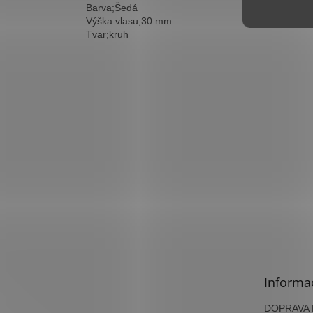
Barva;Šedá
Výška vlasu;30 mm
Tvar;kruh
Z
á
p
a
t
Informa
í
DOPRAVA N