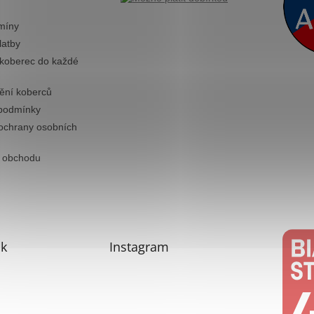
míny
latby
 koberec do každé
tění koberců
podmínky
ochrany osobních
 obchodu
k
Instagram