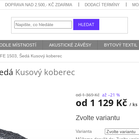
DOPRAVA NAD 2.500,- KČ ZDARMA
DODACÍ TERMÍNY
MO
HLEDAT
ODLE MÍSTNOSTÍ
AKUSTICKÉ ZÁVĚSY
BYTOVÝ TEXTIL
IFE 1503, Šedá
Kusový koberec
Šedá
Kusový koberec
od 1 369 Kč
až –21 %
od
1 129 Kč
/ ks
Měrná
Zvolte variantu
cena:
Varianta