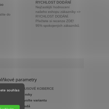
RYCHLOST DODÁNÍ
bo
Nejčastější hodnocení
našeho eshopu zákazníky =>
títe do
RYCHLOST DODÁNÍ.
Přečtete si recenze ZDE!
95% spokojených zákazníků.
lňkové parametry
gorie
:
KUSOVÉ KOBERCE
jete souhlas
ka
:
2 roky
:
Zvolte variantu
arva
:
Šedá