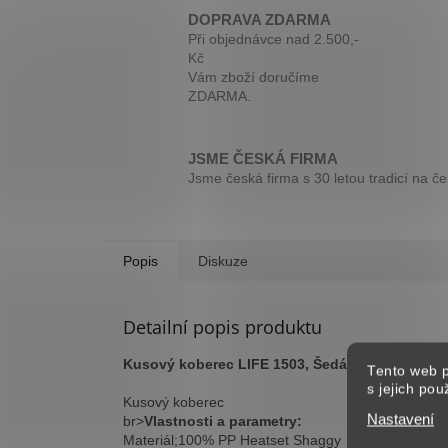
DOPRAVA ZDARMA
Při objednávce nad 2.500,-
Kč
Vám zboží doručíme
ZDARMA.
JSME ČESKÁ FIRMA
Jsme česká firma s 30 letou tradicí na č
Popis
Diskuze
Detailní popis produktu
Kusový koberec LIFE 1503, Šedá
Tento web p
s jejich po
Kusový koberec
Nastavení
br>
Vlastnosti a parametry:
Materiál;100% PP Heatset Shaggy