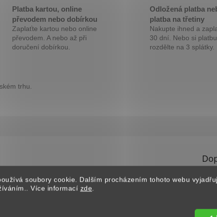
Platba kartou, online
Odložená platba ne
převodem nebo dobírkou
platba na třetiny
Zaplaťte kartou nebo online
Nakupte ihned a zapla
převodem. A nebo až při
30 dní. Nebo si platbu
doručení dobírkou.
rozdělte na 3 splátky.
eském trhu.
Dop
Kate
oužívá soubory cookie. Dalším procházením tohoto webu vyjadřu
Záru
užíváním.. Více informací
zde
.
EAN
?
B