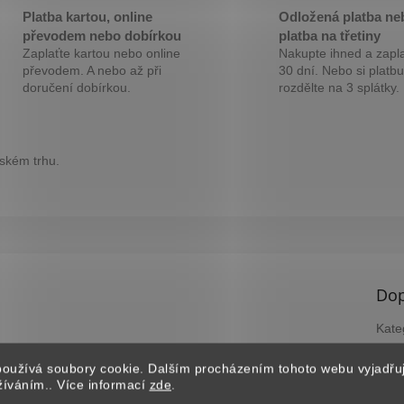
M
Platba kartou, online
Odložená platba ne
převodem nebo dobírkou
platba na třetiny
Zaplaťte kartou nebo online
Nakupte ihned a zapla
A
převodem. A nebo až při
30 dní. Nebo si platbu
doručení dobírkou.
rozdělte na 3 splátky.
eském trhu.
Dop
Kate
Záru
oužívá soubory cookie. Dalším procházením tohoto webu vyjadřu
EAN
užíváním.. Více informací
zde
.
?
B