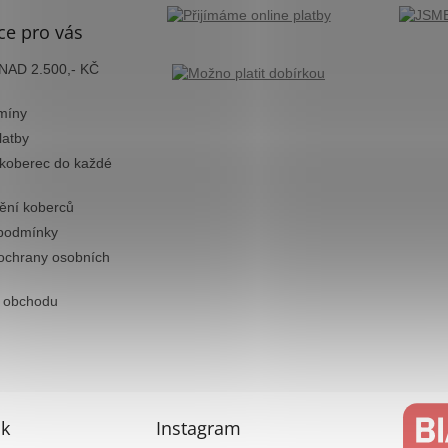
ce pro vás
AD 2.500,- KČ
míny
latby
 koberec do každé
tění koberců
podmínky
ochrany osobních
 obchodu
k
Instagram