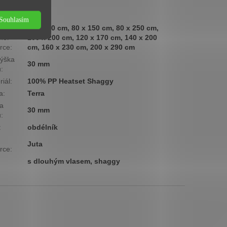
ová
Nízká
ina
:
Souhlasím
60 x 110 cm, 80 x 150 cm, 80 x 250 cm,
měr
100 x 200 cm, 120 x 170 cm, 140 x 200
rce
:
cm, 160 x 230 cm, 200 x 290 cm
ýška
30 mm
u
:
riál
:
100% PP Heatset Shaggy
a
:
Terra
a
30 mm
u
:
:
obdélník
Juta
rce
:
s dlouhým vlasem, shaggy