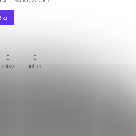
antu
Možnosti doručení
šíku
HLÍDAT
SDÍLET