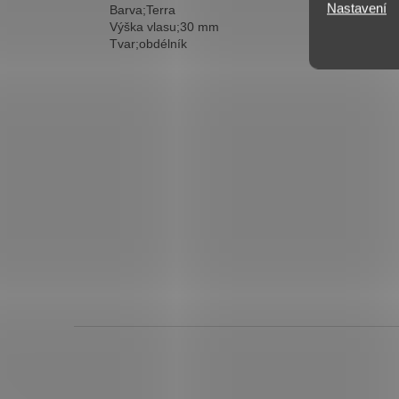
Nastavení
Barva;Terra
Výška vlasu;30 mm
Tvar;obdélník
Z
á
p
a