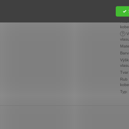
Cen
skup
?
Roz
kobe
?
V
vlas
Mate
Barv
Výšk
vlas
Tvar
Rub
kobe
Typ
: