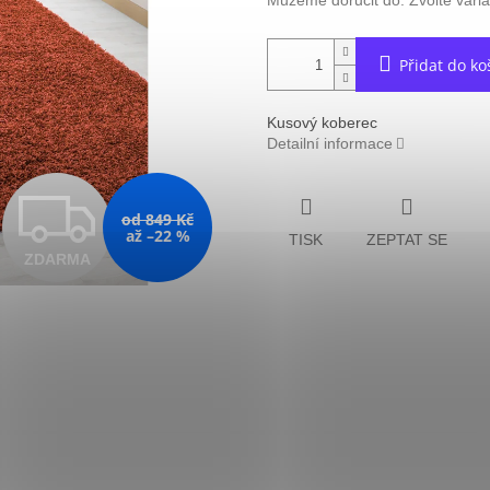
Můžeme doručit do:
Zvolte vari
Přidat do ko
Kusový koberec
Detailní informace
Z
od 849 Kč
až –22 %
TISK
ZEPTAT SE
ZDARMA
D
A
R