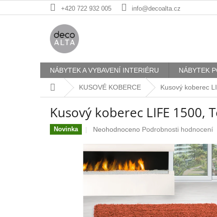
Přejít
+420 722 932 005
info@decoalta.cz
na
obsah
NÁBYTEK A VYBAVENÍ INTERIÉRU
NÁBYTEK P
Domů
KUSOVÉ KOBERCE
Kusový koberec L
Kusový koberec LIFE 1500, 
Průměrné
Neohodnoceno
Podrobnosti hodnocení
Novinka
hodnocení
produktu
je
0,0
z
5
hvězdiček.