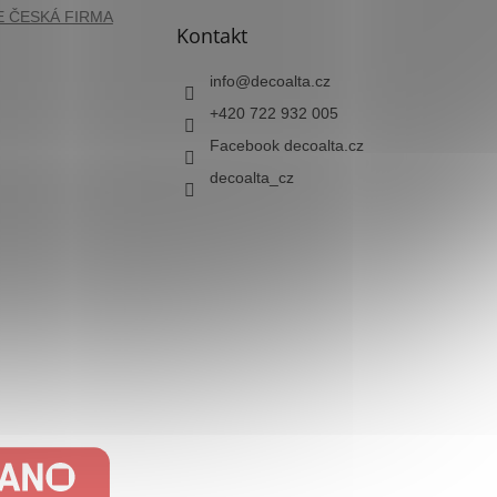
Kontakt
info
@
decoalta.cz
+420 722 932 005
Facebook decoalta.cz
decoalta_cz