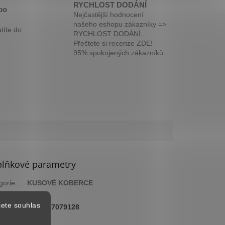
RYCHLOST DODÁNÍ
bo
Nejčastější hodnocení
našeho eshopu zákazníky =>
títe do
RYCHLOST DODÁNÍ.
Přečtete si recenze ZDE!
95% spokojených zákazníků.
lňkové parametry
gorie
:
KUSOVÉ KOBERCE
ka
:
2 roky
jete souhlas
:
8694257079128
arva
:
Terra