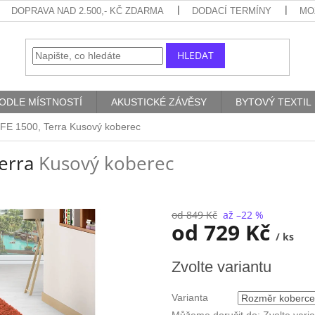
DOPRAVA NAD 2.500,- KČ ZDARMA
DODACÍ TERMÍNY
MO
HLEDAT
ODLE MÍSTNOSTÍ
AKUSTICKÉ ZÁVĚSY
BYTOVÝ TEXTIL
IFE 1500, Terra
Kusový koberec
Terra
Kusový koberec
od 849 Kč
až –22 %
od
729 Kč
/ ks
Měrná
Zvolte variantu
cena:
Varianta