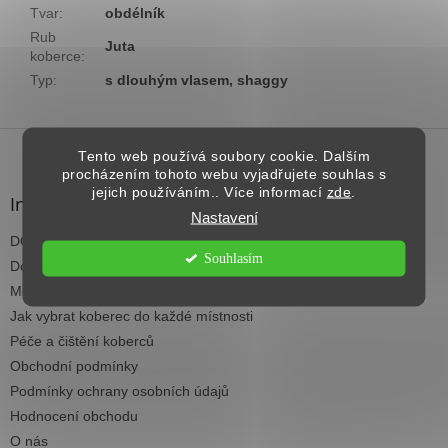
Tvar
:
obdélník
Rub
Juta
koberce
:
Typ
:
s dlouhým vlasem, shaggy
Z
á
Tento web používá soubory cookie. Dalším
procházením tohoto webu vyjadřujete souhlas s
p
jejich používáním.. Více informací
zde
.
a
Informace pro vás
Nastavení
t
DOPRAVA NAD 2.500,- KČ ZDARMA
í
Souhlasím
Dodací termíny
Možnosti platby
Jak vybrat koberec do každé místnosti
Péče a čištění koberců
Obchodní podmínky
Podmínky ochrany osobních údajů
Hodnocení obchodu
O nás