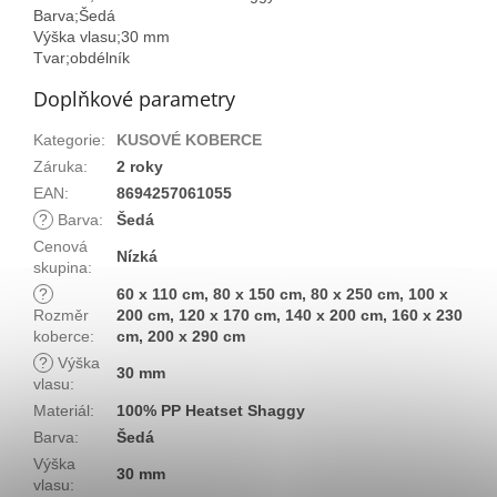
Barva;Šedá
Výška vlasu;30 mm
Tvar;obdélník
Doplňkové parametry
Kategorie
:
KUSOVÉ KOBERCE
Záruka
:
2 roky
EAN
:
8694257061055
?
Barva
:
Šedá
Cenová
Nízká
skupina
:
?
60 x 110 cm, 80 x 150 cm, 80 x 250 cm, 100 x
Rozměr
200 cm, 120 x 170 cm, 140 x 200 cm, 160 x 230
koberce
:
cm, 200 x 290 cm
?
Výška
30 mm
vlasu
:
Materiál
:
100% PP Heatset Shaggy
Barva
:
Šedá
Výška
30 mm
vlasu
: