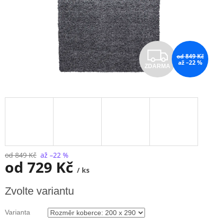
Z
od 849 Kč
až –22 %
ZDARMA
D
A
R
M
A
od 849 Kč
až –22 %
od
729 Kč
/ ks
Měrná
Zvolte variantu
cena:
Varianta