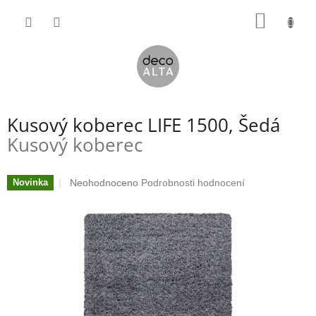
Přejít
NÁKUP
na
obsah
KOŠÍK
Kusový koberec LIFE 1500, Šedá
Kusový koberec
Průměrné
Neohodnoceno
Podrobnosti hodnocení
Novinka
hodnocení
produktu
je
0,0
z
5
hvězdiček.