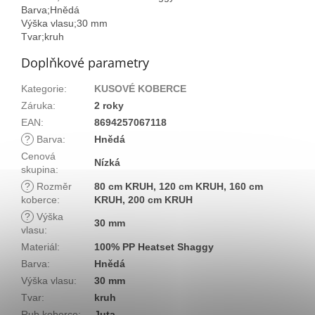
Barva;Hnědá
Výška vlasu;30 mm
Tvar;kruh
Doplňkové parametry
Kategorie
:
KUSOVÉ KOBERCE
Záruka
:
2 roky
EAN
:
8694257067118
?
Barva
:
Hnědá
Cenová
Nízká
skupina
:
?
Rozměr
80 cm KRUH, 120 cm KRUH, 160 cm
koberce
:
KRUH, 200 cm KRUH
?
Výška
30 mm
vlasu
:
Materiál
:
100% PP Heatset Shaggy
Barva
:
Hnědá
Výška vlasu
:
30 mm
Tvar
:
kruh
Rub koberce
:
Juta