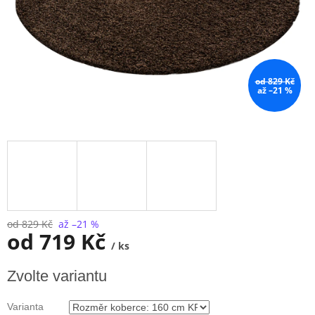
od 829 Kč
až –21 %
od 829 Kč
až –21 %
od
719 Kč
/ ks
Měrná
Zvolte variantu
cena:
Varianta