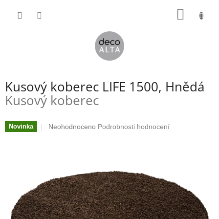
Přejít
NÁKUP
na
obsah
KOŠÍK
Kusový koberec LIFE 1500, Hnědá
Kusový koberec
Průměrné
Neohodnoceno
Podrobnosti hodnocení
Novinka
hodnocení
produktu
je
0,0
z
5
hvězdiček.