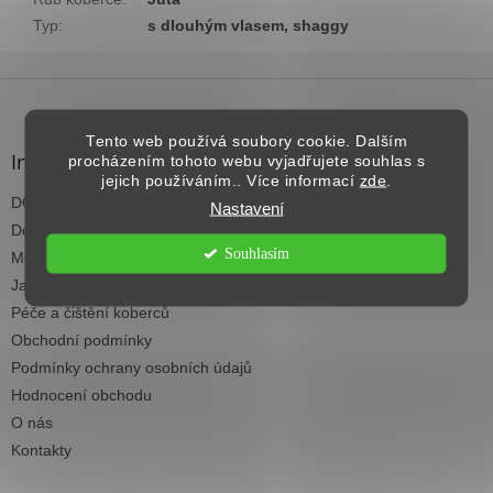
Typ
:
s dlouhým vlasem, shaggy
Z
á
p
Tento web používá soubory cookie. Dalším
a
Informace pro vás
procházením tohoto webu vyjadřujete souhlas s
t
jejich používáním.. Více informací
zde
.
DOPRAVA NAD 2.500,- KČ ZDARMA
í
Nastavení
Dodací termíny
Souhlasím
Možnosti platby
Jak vybrat koberec do každé místnosti
Péče a čištění koberců
Obchodní podmínky
Podmínky ochrany osobních údajů
Hodnocení obchodu
O nás
Kontakty