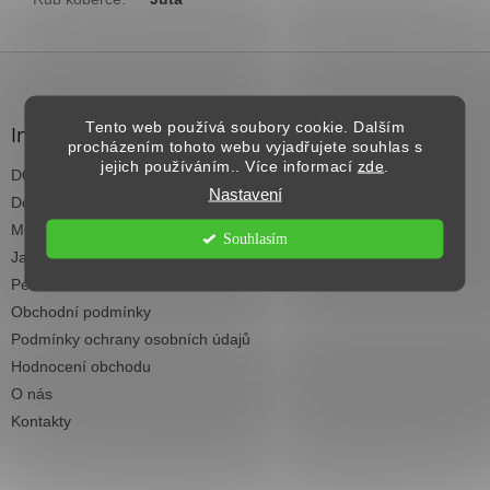
Z
á
p
Tento web používá soubory cookie. Dalším
a
Informace pro vás
procházením tohoto webu vyjadřujete souhlas s
t
jejich používáním.. Více informací
zde
.
DOPRAVA NAD 2.500,- KČ ZDARMA
í
Nastavení
Dodací termíny
Možnosti platby
Souhlasím
Jak vybrat koberec do každé místnosti
Péče a čištění koberců
Obchodní podmínky
Podmínky ochrany osobních údajů
Hodnocení obchodu
O nás
Kontakty