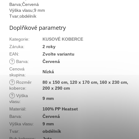
Barva;Červená
Výška vlasu;9 mm
Tvar;obdélník
Doplňkové parametry
Kategorie
:
KUSOVÉ KOBERCE
Záruka
:
2 roky
EAN
:
Zvolte variantu
?
Barva
:
Červená
Cenová
Nízká
skupina
:
?
Rozměr
80 x 150 cm, 120 x 170 cm, 160 x 230 cm,
koberce
:
200 x 290 cm
?
Výška
9 mm
vlasu
:
Materiál
:
100% PP Heatset
Barva
:
Červená
Výška vlasu
:
9 mm
Tvar
:
obdélník
Rub koberce
:
Juta