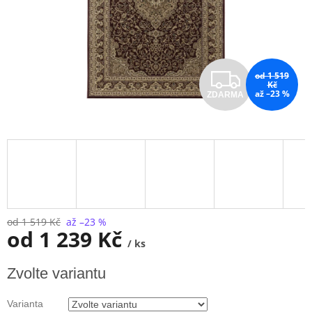
Z
od 1 519
Kč
až –23 %
ZDARMA
D
A
R
M
A
od 1 519 Kč
až –23 %
od
1 239 Kč
/ ks
Měrná
Zvolte variantu
cena:
Varianta