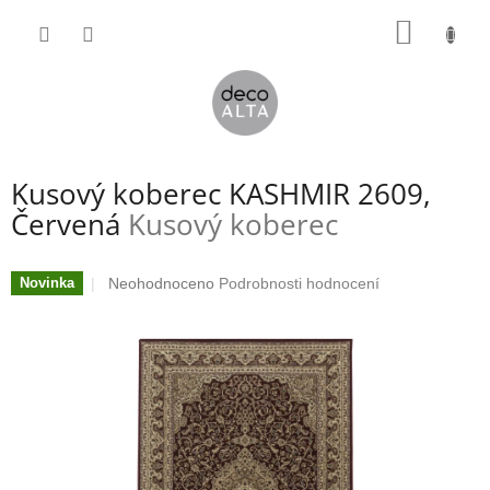
Přejít
NÁKUP
na
obsah
KOŠÍK
Kusový koberec KASHMIR 2609,
Červená
Kusový koberec
Průměrné
Neohodnoceno
Podrobnosti hodnocení
Novinka
hodnocení
produktu
je
0,0
z
5
hvězdiček.