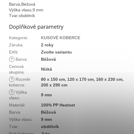
Barva;Béžová
Výška vlasu;9 mm
Tvar;obdélník
Doplňkové parametry
Kategorie
:
KUSOVÉ KOBERCE
Záruka
:
2 roky
EAN
:
Zvolte variantu
?
Barva
:
Béžová
Cenová
Nízká
skupina
:
?
Rozměr
80 x 150 cm, 120 x 170 cm, 160 x 230 cm,
koberce
:
200 x 290 cm
?
Výška
9 mm
vlasu
:
Materiál
:
100% PP Heatset
Barva
:
Béžová
Výška vlasu
:
9 mm
Tvar
:
obdélník
Rub koberce
:
Juta