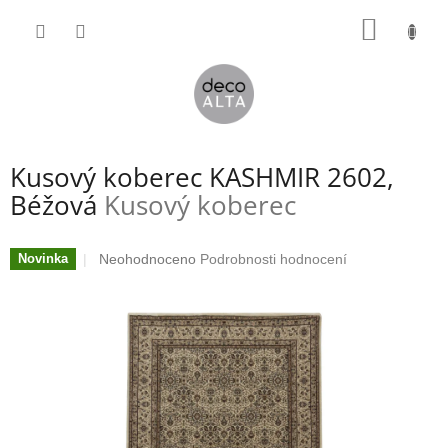
Přejít
NÁKUP
na
obsah
KOŠÍK
Kusový koberec KASHMIR 2602,
Béžová
Kusový koberec
Průměrné
Neohodnoceno
Podrobnosti hodnocení
Novinka
hodnocení
produktu
je
0,0
z
5
hvězdiček.