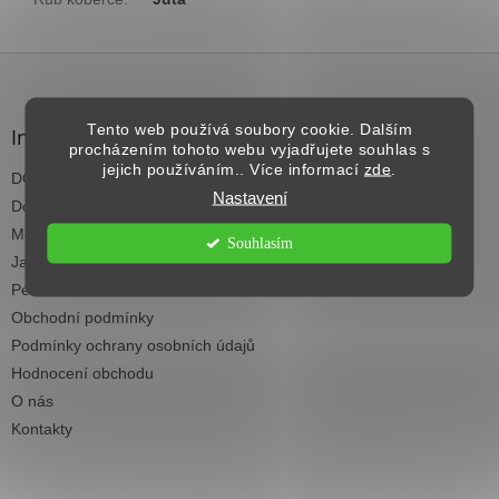
Z
á
p
Tento web používá soubory cookie. Dalším
a
Informace pro vás
procházením tohoto webu vyjadřujete souhlas s
t
jejich používáním.. Více informací
zde
.
DOPRAVA NAD 2.500,- KČ ZDARMA
í
Nastavení
Dodací termíny
Možnosti platby
Souhlasím
Jak vybrat koberec do každé místnosti
Péče a čištění koberců
Obchodní podmínky
Podmínky ochrany osobních údajů
Hodnocení obchodu
O nás
Kontakty