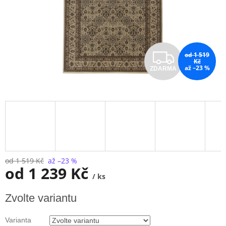
Z
od 1 519
Kč
až –23 %
ZDARMA
D
A
R
M
A
od 1 519 Kč
až –23 %
od
1 239 Kč
/ ks
Měrná
Zvolte variantu
cena:
Varianta