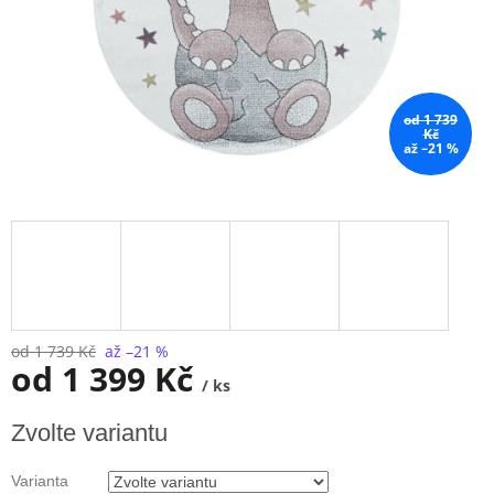
od 1 739
Kč
až –21 %
od 1 739 Kč
až –21 %
od
1 399 Kč
/ ks
Měrná
Zvolte variantu
cena:
Varianta