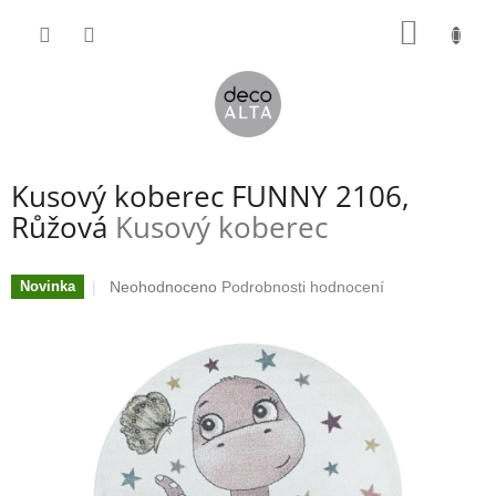
Přejít
NÁKUP
na
obsah
KOŠÍK
Kusový koberec FUNNY 2106,
Růžová
Kusový koberec
Průměrné
Neohodnoceno
Podrobnosti hodnocení
Novinka
hodnocení
produktu
je
0,0
z
5
hvězdiček.