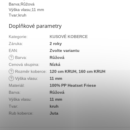
Barva;Růžová
Výška vlasu;11 mm
Tvar;kruh
Doplňkové parametry
Kategorie
:
KUSOVÉ KOBERCE
Záruka
:
2 roky
EAN
:
Zvolte variantu
?
Barva
:
Růžová
Cenová skupina
:
Nízká
?
Rozměr koberce
:
120 cm KRUH, 160 cm KRUH
?
Výška vlasu
:
11 mm
Materiál
:
100% PP Heatset Friese
Barva
:
Růžová
Výška vlasu
:
11 mm
Tvar
:
kruh
Rub koberce
:
Juta
Z