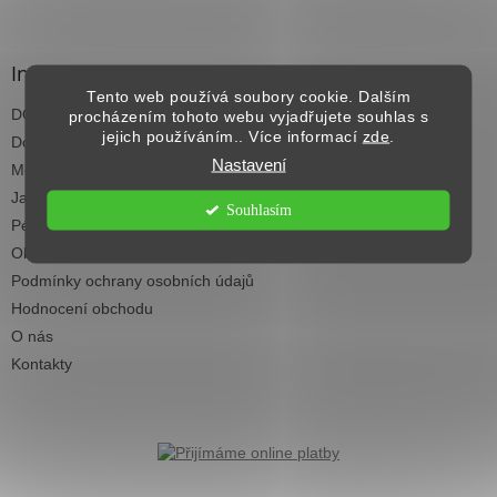
á
p
a
Informace pro vás
t
Tento web používá soubory cookie. Dalším
DOPRAVA NAD 2.500,- KČ ZDARMA
í
procházením tohoto webu vyjadřujete souhlas s
jejich používáním.. Více informací
zde
.
Dodací termíny
Nastavení
Možnosti platby
Jak vybrat koberec do každé místnosti
Souhlasím
Péče a čištění koberců
Obchodní podmínky
Podmínky ochrany osobních údajů
Hodnocení obchodu
O nás
Kontakty