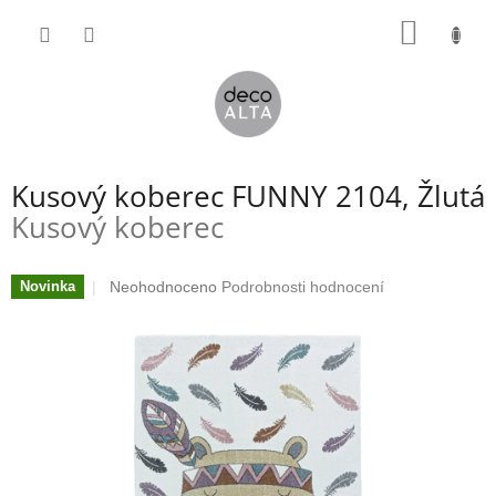
Přejít
NÁKUP
na
obsah
KOŠÍK
Kusový koberec FUNNY 2104, Žlutá
Kusový koberec
Průměrné
Neohodnoceno
Podrobnosti hodnocení
Novinka
hodnocení
produktu
je
0,0
z
5
hvězdiček.