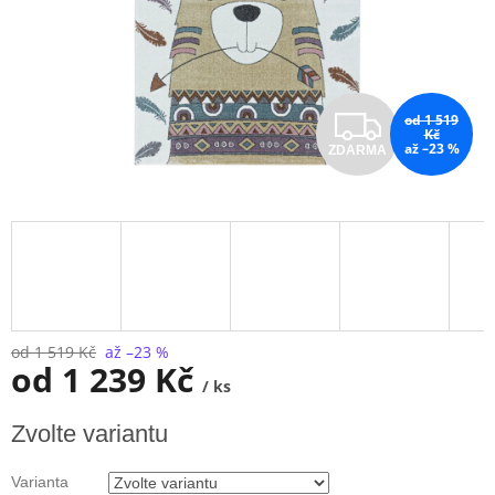
Z
od 1 519
Kč
až –23 %
ZDARMA
D
A
R
M
A
od 1 519 Kč
až –23 %
od
1 239 Kč
/ ks
Měrná
Zvolte variantu
cena:
Varianta