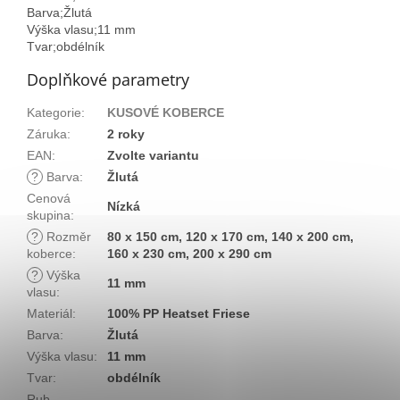
Barva;Žlutá
Výška vlasu;11 mm
Tvar;obdélník
Doplňkové parametry
Kategorie
:
KUSOVÉ KOBERCE
Záruka
:
2 roky
EAN
:
Zvolte variantu
?
Barva
:
Žlutá
Cenová
Nízká
skupina
:
?
Rozměr
80 x 150 cm, 120 x 170 cm, 140 x 200 cm,
koberce
:
160 x 230 cm, 200 x 290 cm
?
Výška
11 mm
vlasu
:
Materiál
:
100% PP Heatset Friese
Barva
:
Žlutá
Výška vlasu
:
11 mm
Tvar
:
obdélník
Rub