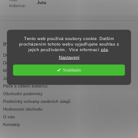
Juta
koberce
:
Z
á
p
Tento web používá soubory cookie. Dalším
a
Informace pro vás
procházením tohoto webu vyjadřujete souhlas s
t
jejich používáním.. Více informací
zde
.
DOPRAVA NAD 2.500,- KČ ZDARMA
í
Nastavení
Dodací termíny
Souhlasím
Možnosti platby
Jak vybrat koberec do každé místnosti
Péče a čištění koberců
Obchodní podmínky
Podmínky ochrany osobních údajů
Hodnocení obchodu
O nás
Kontakty