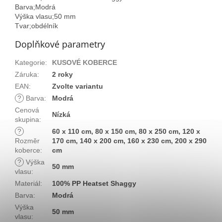
Barva;Modrá
Výška vlasu;50 mm
Tvar;obdélník
Doplňkové parametry
Kategorie
:
KUSOVÉ KOBERCE
Záruka
:
2 roky
EAN
:
Zvolte variantu
?
Barva
:
Modrá
Cenová
Nízká
skupina
:
?
60 x 110 cm, 80 x 150 cm, 80 x 250 cm, 120 x
Rozměr
170 cm, 140 x 200 cm, 160 x 230 cm, 200 x 290
koberce
:
cm
?
Výška
50 mm
vlasu
:
Materiál
:
100% PP Heatset Shaggy
Barva
:
Modrá
Výška
50 mm
vlasu
: