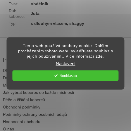
Tvar
:
obdélník
Rub
Juta
koberce
:
Typ
:
s dlouhým vlasem, shaggy
Z
á
Tento web používá soubory cookie. Dalším
procházením tohoto webu vyjadřujete souhlas s
p
jejich používáním.. Více informací
zde
.
a
Informace pro vás
Nastavení
t
DOPRAVA NAD 2.500,- KČ ZDARMA
í
Souhlasím
Dodací termíny
Možnosti platby
Jak vybrat koberec do každé místnosti
Péče a čištění koberců
Obchodní podmínky
Podmínky ochrany osobních údajů
Hodnocení obchodu
O nás