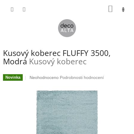
Přejít
NÁKUP
na
obsah
KOŠÍK
Kusový koberec FLUFFY 3500,
Modrá
Kusový koberec
Průměrné
Neohodnoceno
Podrobnosti hodnocení
Novinka
hodnocení
produktu
je
0,0
z
5
hvězdiček.