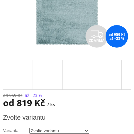
Z
od 959 Kč
až –23 %
ZDARMA
D
A
R
M
A
od 959 Kč
až –23 %
od
819 Kč
/ ks
Měrná
Zvolte variantu
cena:
Varianta