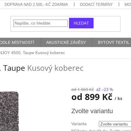
DOPRAVA NAD 2.500,- KČ ZDARMA
DODACÍ TERMÍNY
MO
HLEDAT
ODLE MÍSTNOSTÍ
AKUSTICKÉ ZÁVĚSY
BYTOVÝ TEXTIL
ENJOY 4500, Taupe
Kusový koberec
, Taupe
Kusový koberec
od 1 069 Kč
až –23 %
od
899 Kč
/ ks
Měrná
Zvolte variantu
cena:
Varianta