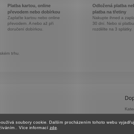
M
Platba kartou, online
Odložená platba ne
převodem nebo dobírkou
platba na třetiny
Zaplaťte kartou nebo online
Nakupte ihned a zapla
A
převodem. A nebo až při
30 dní. Nebo si platbu
doručení dobírkou.
rozdělte na 3 splátky.
eském trhu.
Dop
Kate
Záru
oužívá soubory cookie. Dalším procházením tohoto webu vyjadřu
EAN
užíváním.. Více informací
zde
.
?
B