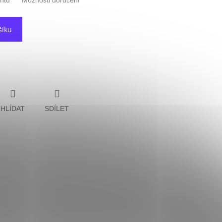
antu
Možnosti doručení
šíku
HLÍDAT
SDÍLET