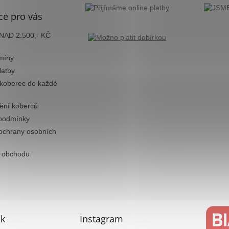
ce pro vás
AD 2.500,- KČ
míny
latby
 koberec do každé
tění koberců
podmínky
ochrany osobních
 obchodu
k
Instagram