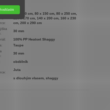
ová
Nízká
ina
:
Souhlasím
60 x 110 cm, 80 x 150 cm, 80 x 250 cm,
měr
120 x 170 cm, 140 x 200 cm, 160 x 230
rce
:
cm, 200 x 290 cm
ýška
30 mm
u
:
riál
:
100% PP Heatset Shaggy
a
:
Taupe
a
30 mm
u
:
:
obdélník
Juta
rce
:
s dlouhým vlasem, shaggy