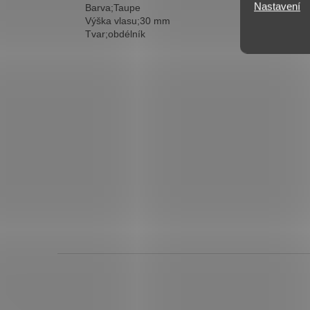
Nastavení
Barva;Taupe
Výška vlasu;30 mm
Tvar;obdélník
Z
á
p
a