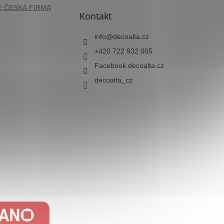
Kontakt
info
@
decoalta.cz
+420 722 932 005
Facebook decoalta.cz
decoalta_cz