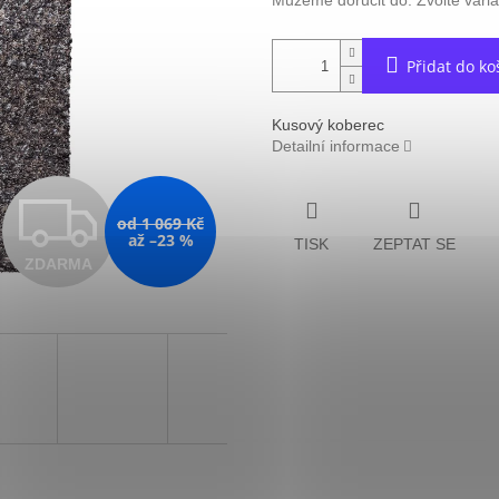
Můžeme doručit do:
Zvolte vari
Přidat do ko
Kusový koberec
Detailní informace
Z
od 1 069 Kč
až –23 %
TISK
ZEPTAT SE
ZDARMA
D
A
R