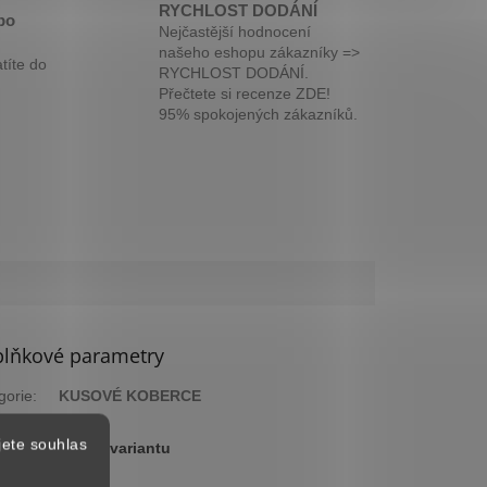
RYCHLOST DODÁNÍ
bo
Nejčastější hodnocení
našeho eshopu zákazníky =>
títe do
RYCHLOST DODÁNÍ.
Přečtete si recenze ZDE!
95% spokojených zákazníků.
lňkové parametry
gorie
:
KUSOVÉ KOBERCE
ka
:
2 roky
jete souhlas
:
Zvolte variantu
arva
:
Taupe