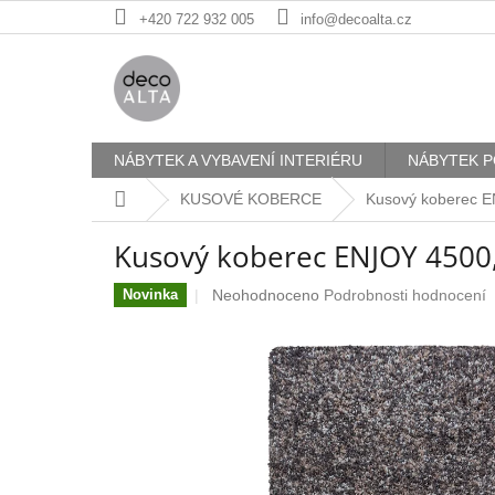
Přejít
+420 722 932 005
info@decoalta.cz
na
obsah
NÁBYTEK A VYBAVENÍ INTERIÉRU
NÁBYTEK P
Domů
KUSOVÉ KOBERCE
Kusový koberec 
Kusový koberec ENJOY 4500
Průměrné
Neohodnoceno
Podrobnosti hodnocení
Novinka
hodnocení
produktu
je
0,0
z
5
hvězdiček.