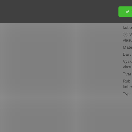
Cen
skup
?
Roz
kobe
?
V
vlas
Mate
Barv
Výšk
vlas
Tvar
Rub
kobe
Typ
: