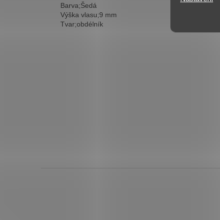
Barva;Šedá
Výška vlasu;9 mm
Tvar;obdélník
Z
á
p
a
t