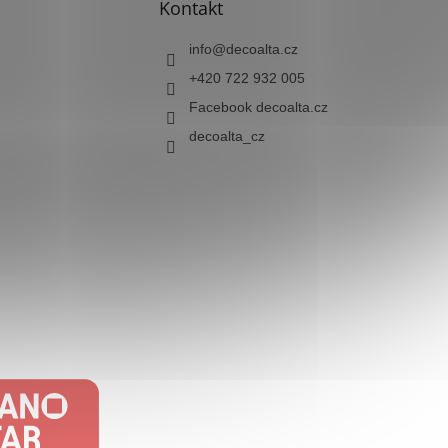
Kontakt
info
@
decoalta.cz
+420 722 932 005
Facebook decoalta.cz
decoalta_cz