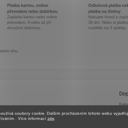
M
Platba kartou, online
Odložená platba ne
převodem nebo dobírkou
platba na třetiny
Zaplaťte kartou nebo online
Nakupte ihned a zapla
A
převodem. A nebo až při
30 dní. Nebo si platbu
doručení dobírkou.
rozdělte na 3 splátky.
eském trhu.
Dop
Kate
Záru
oužívá soubory cookie. Dalším procházením tohoto webu vyjadřu
EAN
užíváním.. Více informací
zde
.
?
B