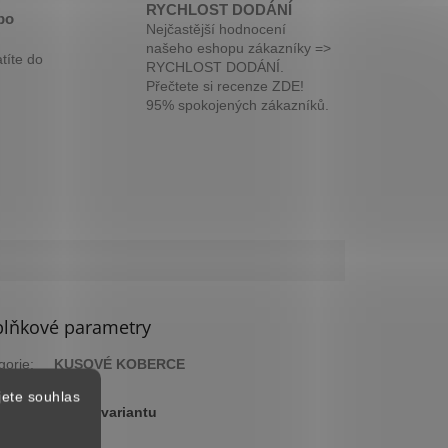
RYCHLOST DODÁNÍ
bo
Nejčastější hodnocení
našeho eshopu zákazníky =>
títe do
RYCHLOST DODÁNÍ.
Přečtete si recenze ZDE!
95% spokojených zákazníků.
lňkové parametry
gorie
:
KUSOVÉ KOBERCE
ka
:
2 roky
jete souhlas
:
Zvolte variantu
arva
:
Šedá