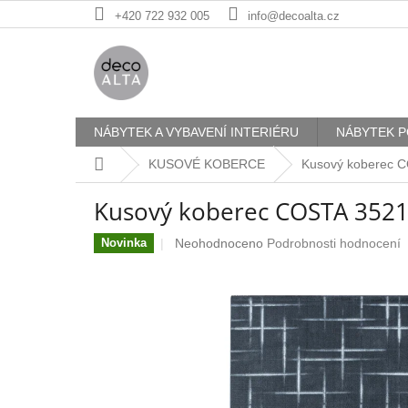
Přejít
+420 722 932 005
info@decoalta.cz
na
obsah
NÁBYTEK A VYBAVENÍ INTERIÉRU
NÁBYTEK P
Domů
KUSOVÉ KOBERCE
Kusový koberec 
Kusový koberec COSTA 3521
Průměrné
Neohodnoceno
Podrobnosti hodnocení
Novinka
hodnocení
produktu
je
0,0
z
5
hvězdiček.