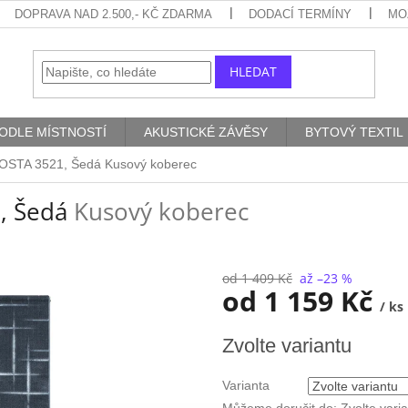
DOPRAVA NAD 2.500,- KČ ZDARMA
DODACÍ TERMÍNY
MO
HLEDAT
ODLE MÍSTNOSTÍ
AKUSTICKÉ ZÁVĚSY
BYTOVÝ TEXTIL
COSTA 3521, Šedá
Kusový koberec
, Šedá
Kusový koberec
od 1 409 Kč
až –23 %
od
1 159 Kč
/ ks
Měrná
Zvolte variantu
cena:
Varianta