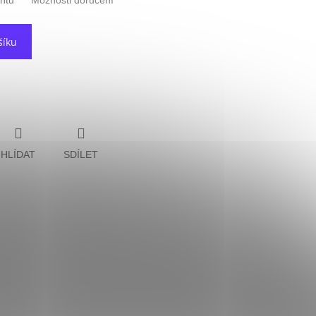
antu
Možnosti doručení
šíku
HLÍDAT
SDÍLET