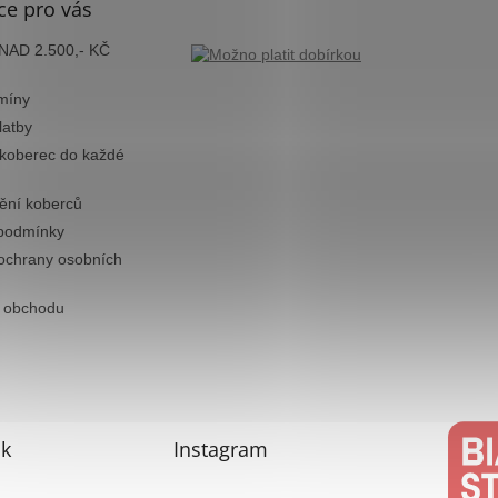
ce pro vás
AD 2.500,- KČ
míny
latby
 koberec do každé
tění koberců
podmínky
ochrany osobních
 obchodu
k
Instagram