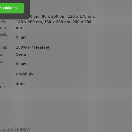
ová
Nízká
Souhlasím
ina
:
80 x 150 cm, 80 x 250 cm, 120 x 170 cm,
měr
140 x 200 cm, 160 x 230 cm, 200 x 290
rce
:
cm
ýška
9 mm
u
:
riál
:
100% PP Heatset
a
:
Šedá
a
9 mm
u
:
:
obdélník
Juta
rce
: