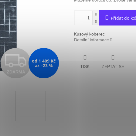
Můžeme doručit do:
Zvolte vari
Přidat do ko
Kusový koberec
Detailní informace
Z
od 1 409 Kč
až –23 %
TISK
ZEPTAT SE
ZDARMA
D
A
R