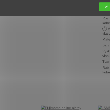
Cen
skup
?
Roz
kobe
?
V
vlas
Mate
Barv
Výšk
vlas
Tvar
Rub
kobe