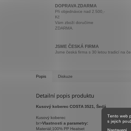
DOPRAVA ZDARMA
Při objednávce nad 2.500,-
Kč
Vám zboží doručíme
ZDARMA.
JSME ČESKÁ FIRMA
Jsme česká firma s 30 letou tradicí na č
Popis
Diskuze
Detailní popis produktu
Kusový koberec COSTA 3521, Šedá
Tento web p
Kusový koberec
s jejich po
br>
Vlastnosti a parametry:
Materiál;100% PP Heatset
Nastavení