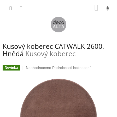
Přejít
NÁKUP
na
obsah
KOŠÍK
Kusový koberec CATWALK 2600,
Hnědá
Kusový koberec
Průměrné
Neohodnoceno
Podrobnosti hodnocení
Novinka
hodnocení
produktu
je
0,0
z
5
hvězdiček.