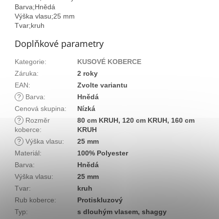
Barva;Hnědá
Výška vlasu;25 mm
Tvar;kruh
Doplňkové parametry
Kategorie
:
KUSOVÉ KOBERCE
Záruka
:
2 roky
EAN
:
Zvolte variantu
?
Barva
:
Hnědá
Cenová skupina
:
Nízká
?
Rozměr
80 cm KRUH, 120 cm KRUH, 160 cm
koberce
:
KRUH
?
Výška vlasu
:
25 mm
Materiál
:
100% Polyester
Barva
:
Hnědá
Výška vlasu
:
25 mm
Tvar
:
kruh
Rub koberce
:
Protiskluzový
Typ
:
s dlouhým vlasem, shaggy