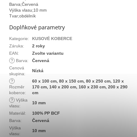
Barva;Červená
Výška vlasu;10 mm
Tvar;obdélník
Doplňkové parametry
Kategorie
:
KUSOVÉ KOBERCE
Záruka
:
2 roky
EAN
:
Zvolte variantu
?
Barva
:
Červená
Cenová
Nízká
skupina
:
?
60 x 100 cm, 80 x 150 cm, 80 x 250 cm, 120 x
Rozměr
170 cm, 140 x 200 cm, 160 x 230 cm, 200 x 290
koberce
:
cm
?
Výška
10 mm
vlasu
:
Materiál
:
100% PP BCF
Barva
:
Červená
Výška
10 mm
vlasu
: