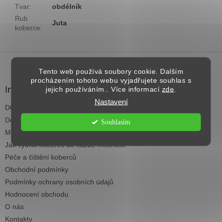
Tvar
:
obdélník
Rub
Juta
koberce
:
Z
á
Tento web používá soubory cookie. Dalším
p
procházením tohoto webu vyjadřujete souhlas s
a
Informace pro vás
jejich používáním.. Více informací
zde
.
t
Nastavení
DOPRAVA NAD 2.500,- KČ ZDARMA
í
Dodací termíny
Souhlasím
Možnosti platby
Jak vybrat koberec do každé místnosti
Péče a čištění koberců
Obchodní podmínky
Podmínky ochrany osobních údajů
Hodnocení obchodu
O nás
Kontakty