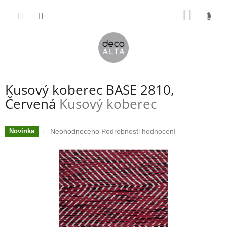
Přejít
NÁKUP
na
obsah
KOŠÍK
Kusový koberec BASE 2810,
Červená
Kusový koberec
Průměrné
Neohodnoceno
Podrobnosti hodnocení
Novinka
hodnocení
produktu
je
0,0
z
5
hvězdiček.