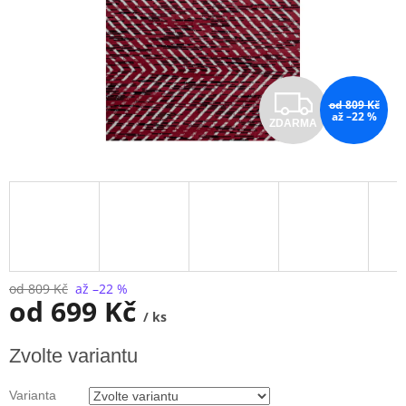
Z
od 809 Kč
až –22 %
ZDARMA
D
A
R
M
A
od 809 Kč
až –22 %
od
699 Kč
/ ks
Měrná
Zvolte variantu
cena:
Varianta