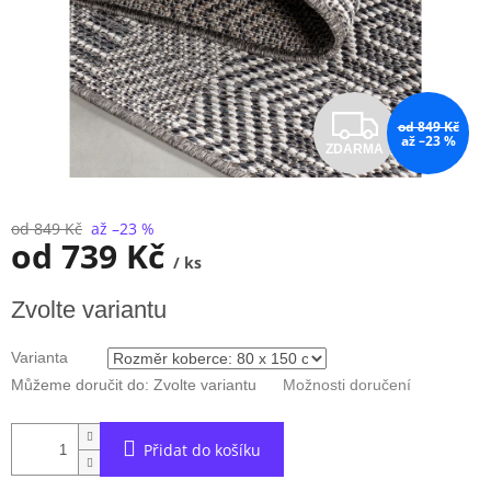
Z
od 849 Kč
až –23 %
ZDARMA
D
A
od 849 Kč
až –23 %
od
739 Kč
R
/ ks
Měrná
M
Zvolte variantu
cena:
A
Varianta
Můžeme doručit do:
Zvolte variantu
Možnosti doručení
Přidat do košíku