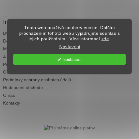
Z
á
p
a
Informace pro vás
t
Tento web používá soubory cookie. Dalším
DOPRAVA NAD 2.500,- KČ ZDARMA
procházením tohoto webu vyjadřujete souhlas s
í
jejich používáním.. Více informací
zde
.
Dodací termíny
Nastavení
Možnosti platby
Jak vybrat koberec do každé místnosti
Souhlasím
Péče a čištění koberců
Obchodní podmínky
Podmínky ochrany osobních údajů
Hodnocení obchodu
O nás
Kontakty