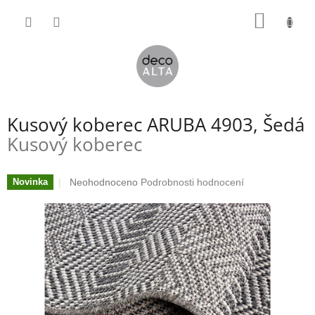
Přejít
NÁKUP
na
obsah
KOŠÍK
Kusový koberec ARUBA 4903, Šedá
Kusový koberec
Průměrné
Neohodnoceno
Podrobnosti hodnocení
Novinka
hodnocení
produktu
je
0,0
z
5
hvězdiček.