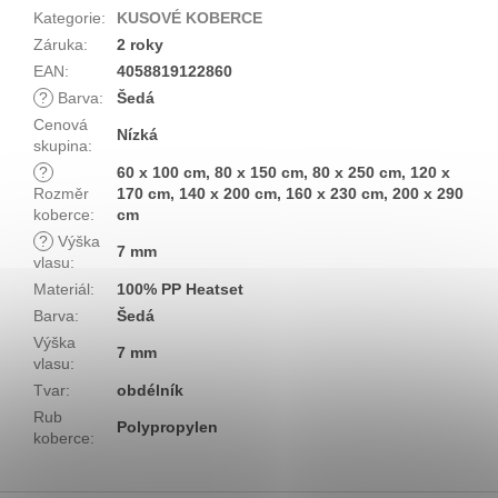
Kategorie
:
KUSOVÉ KOBERCE
Záruka
:
2 roky
EAN
:
4058819122860
?
Barva
:
Šedá
Cenová
Nízká
skupina
:
?
60 x 100 cm, 80 x 150 cm, 80 x 250 cm, 120 x
Rozměr
170 cm, 140 x 200 cm, 160 x 230 cm, 200 x 290
koberce
:
cm
?
Výška
7 mm
vlasu
:
Materiál
:
100% PP Heatset
Barva
:
Šedá
Výška
7 mm
vlasu
:
Tvar
:
obdélník
Rub
Polypropylen
koberce
: