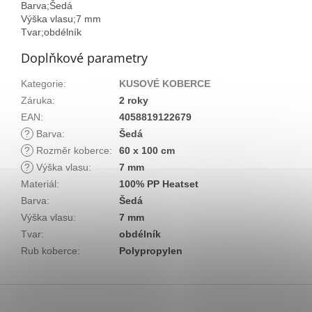
Barva;Šedá
Výška vlasu;7 mm
Tvar;obdélník
Doplňkové parametry
Kategorie
:
KUSOVÉ KOBERCE
Záruka
:
2 roky
EAN
:
4058819122679
?
Barva
:
Šedá
?
Rozměr koberce
:
60 x 100 cm
?
Výška vlasu
:
7 mm
Materiál
:
100% PP Heatset
Barva
:
Šedá
Výška vlasu
:
7 mm
Tvar
:
obdélník
Rub koberce
:
Polypropylen
Z
á