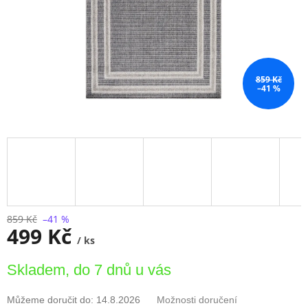
859 Kč
–41 %
859 Kč
–41 %
499 Kč
/ ks
Měrná
Skladem, do 7 dnů u vás
cena:
Můžeme doručit do:
14.8.2026
Možnosti doručení