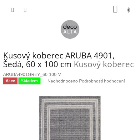
Přejít
NÁKUP
na
obsah
KOŠÍK
Kusový koberec ARUBA 4901,
Šedá, 60 x 100 cm
Kusový koberec
ARUBA4901GREY_60-100-V
Průměrné
Neohodnoceno
Podrobnosti hodnocení
Akce
Skladem
hodnocení
produktu
je
0,0
z
5
hvězdiček.