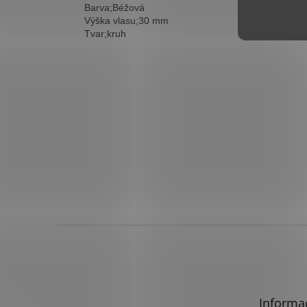
Barva;Béžová
Výška vlasu;30 mm
Tvar;kruh
Z
á
p
a
t
Informa
í