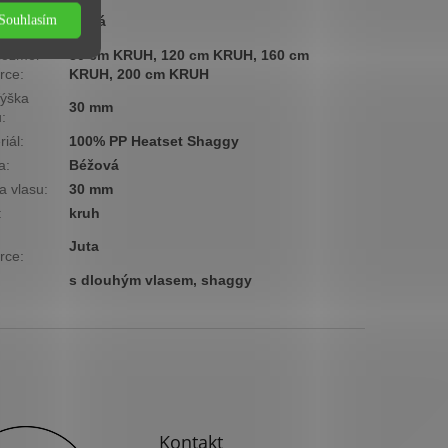
ová
Souhlasím
Nízká
ina
:
ozměr
80 cm KRUH, 120 cm KRUH, 160 cm
rce
:
KRUH, 200 cm KRUH
ýška
30 mm
u
:
riál
:
100% PP Heatset Shaggy
a
:
Béžová
a vlasu
:
30 mm
:
kruh
Juta
rce
:
s dlouhým vlasem, shaggy
Kontakt