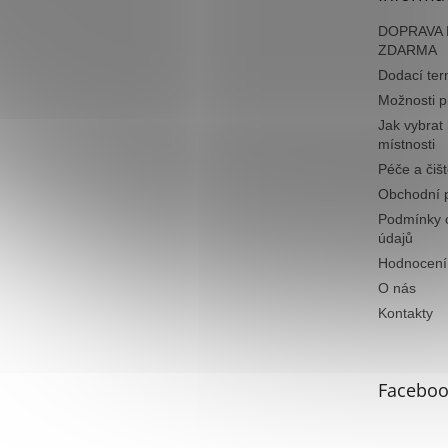
DOPRAVA N
ZDARMA
Dodací ter
Možnosti p
Jak vybrat
místnosti
Péče a čiš
Obchodní 
Podmínky 
údajů
Hodnocení
O nás
Kontakty
Faceboo