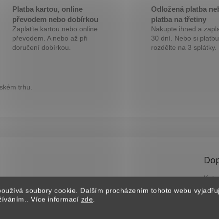
M
Platba kartou, online
Odložená platba ne
převodem nebo dobírkou
platba na třetiny
Zaplaťte kartou nebo online
Nakupte ihned a zapla
A
převodem. A nebo až při
30 dní. Nebo si platbu
doručení dobírkou.
rozdělte na 3 splátky.
eském trhu.
Dop
Kate
Záru
oužívá soubory cookie. Dalším procházením tohoto webu vyjadřu
užíváním.. Více informací
zde
.
EAN
?
B