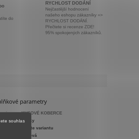
RYCHLOST DODÁNÍ
bo
Nejčastější hodnocení
našeho eshopu zákazníky =>
títe do
RYCHLOST DODÁNÍ.
Přečtete si recenze ZDE!
95% spokojených zákazníků.
lňkové parametry
gorie
:
KUSOVÉ KOBERCE
ka
:
2 roky
jete souhlas
:
Zvolte variantu
arva
:
Béžová