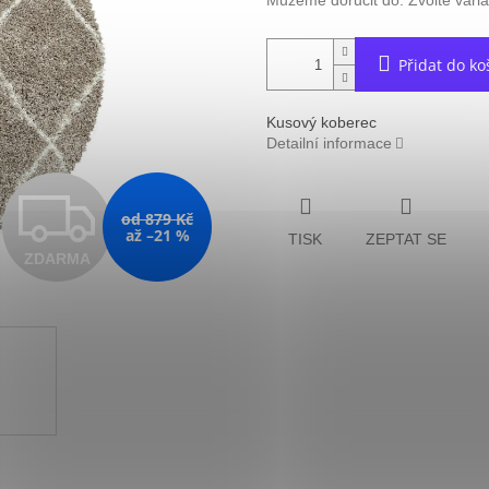
Můžeme doručit do:
Zvolte vari
Přidat do ko
Kusový koberec
Detailní informace
Z
od 879 Kč
až –21 %
TISK
ZEPTAT SE
ZDARMA
D
A
R