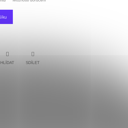
antu
Možnosti doručení
šíku
HLÍDAT
SDÍLET