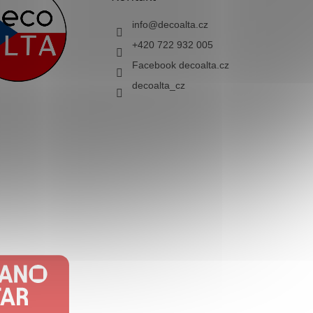
info
@
decoalta.cz
+420 722 932 005
Facebook decoalta.cz
decoalta_cz