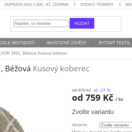
DOPRAVA NAD 2.500,- KČ ZDARMA
DODACÍ TERMÍNY
MO
HLEDAT
ODLE MÍSTNOSTÍ
AKUSTICKÉ ZÁVĚSY
BYTOVÝ TEXTIL
ALVOR 3401, Béžová
Kusový koberec
1, Béžová
Kusový koberec
od 879 Kč
až –21 %
od
759 Kč
/ ks
Měrná
Zvolte variantu
cena:
Varianta