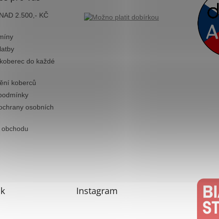
AD 2.500,- KČ
míny
latby
 koberec do každé
tění koberců
podmínky
ochrany osobních
 obchodu
k
Instagram