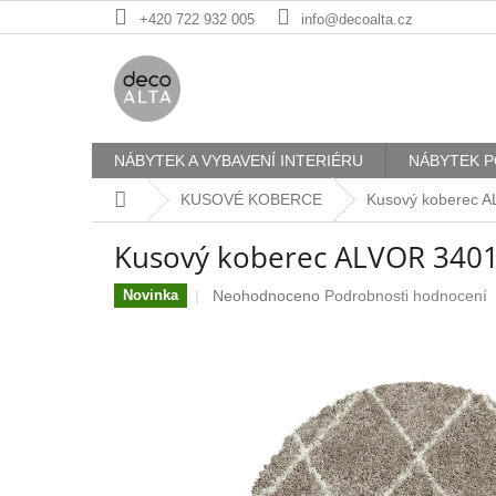
Přejít
+420 722 932 005
info@decoalta.cz
na
obsah
NÁBYTEK A VYBAVENÍ INTERIÉRU
NÁBYTEK P
Domů
KUSOVÉ KOBERCE
Kusový koberec 
Kusový koberec ALVOR 340
Průměrné
Neohodnoceno
Podrobnosti hodnocení
Novinka
hodnocení
produktu
je
0,0
z
5
hvězdiček.