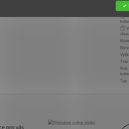
Cen
skup
?
R
kobe
?
V
vlas
Mate
Barv
Výšk
Tvar
Rub
kobe
Typ
:
ce pro vás