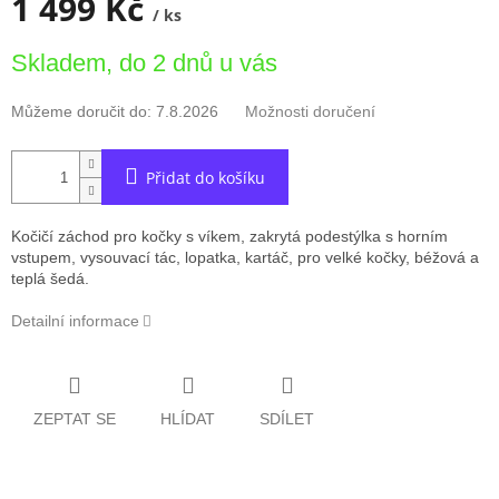
1 499 Kč
/ ks
Měrná
Skladem, do 2 dnů u vás
cena:
Můžeme doručit do:
7.8.2026
Možnosti doručení
Přidat do košíku
Kočičí záchod pro kočky s víkem, zakrytá podestýlka s horním
vstupem, vysouvací tác, lopatka, kartáč, pro velké kočky, béžová a
teplá šedá.
Detailní informace
ZEPTAT SE
HLÍDAT
SDÍLET