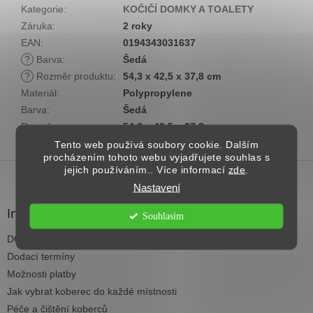
Kategorie
:
KOČIČÍ DOMKY A TOALETY
Záruka
:
2 roky
EAN
:
0194343031637
?
Barva
:
Šedá
?
Rozměr produktu
:
54,3 x 42,5 x 37,8 cm
Materiál
:
Polypropylene
Barva
:
Šedá
Rozměr
:
54,3 x 42,5 x 37,8 cm
Tento web používá soubory cookie. Dalším
procházením tohoto webu vyjadřujete souhlas s
Z
jejich používáním.. Více informací
zde
.
á
Nastavení
p
a
Informace pro vás
Souhlasím
t
DOPRAVA NAD 2.500,- KČ ZDARMA
í
Dodací termíny
Možnosti platby
Jak vybrat koberec do každé místnosti
Péče a čištění koberců