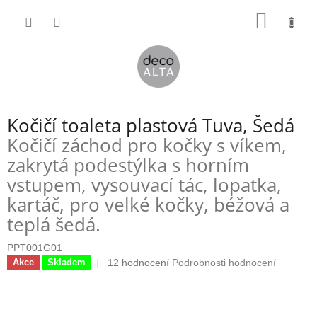
Přejít
NÁKUP
na
obsah
KOŠÍK
Kočičí toaleta plastová Tuva, Šedá
Kočičí záchod pro kočky s víkem,
zakrytá podestýlka s horním
vstupem, vysouvací tác, lopatka,
kartáč, pro velké kočky, béžová a
teplá šedá.
PPT001G01
Průměrné
12 hodnocení
Podrobnosti hodnocení
Akce
Skladem
hodnocení
produktu
je
4,5