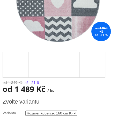
od 1 849
Kč
až –21 %
od 1 849 Kč
až –21 %
od
1 489 Kč
/ ks
Měrná
Zvolte variantu
cena:
Varianta