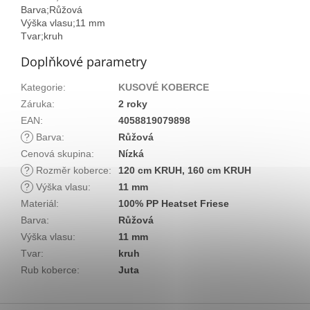
Barva;Růžová
Výška vlasu;11 mm
Tvar;kruh
Doplňkové parametry
Kategorie
:
KUSOVÉ KOBERCE
Záruka
:
2 roky
EAN
:
4058819079898
?
Barva
:
Růžová
Cenová skupina
:
Nízká
?
Rozměr koberce
:
120 cm KRUH, 160 cm KRUH
?
Výška vlasu
:
11 mm
Materiál
:
100% PP Heatset Friese
Barva
:
Růžová
Výška vlasu
:
11 mm
Tvar
:
kruh
Rub koberce
:
Juta
Z