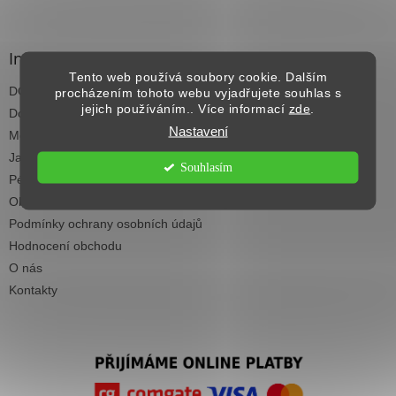
á
p
a
Informace pro vás
t
Tento web používá soubory cookie. Dalším
DOPRAVA NAD 2.500,- KČ ZDARMA
í
procházením tohoto webu vyjadřujete souhlas s
jejich používáním.. Více informací
zde
.
Dodací termíny
Nastavení
Možnosti platby
Jak vybrat koberec do každé místnosti
Souhlasím
Péče a čištění koberců
Obchodní podmínky
Podmínky ochrany osobních údajů
Hodnocení obchodu
O nás
Kontakty