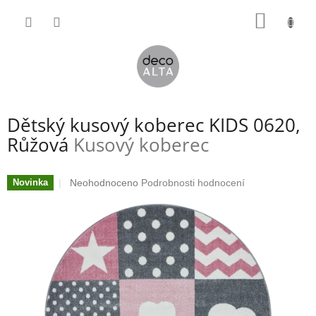
Přejít
NÁKUP
na
obsah
KOŠÍK
Dětský kusový koberec KIDS 0620,
Růžová
Kusový koberec
Průměrné
Neohodnoceno
Podrobnosti hodnocení
Novinka
hodnocení
produktu
je
0,0
z
5
hvězdiček.