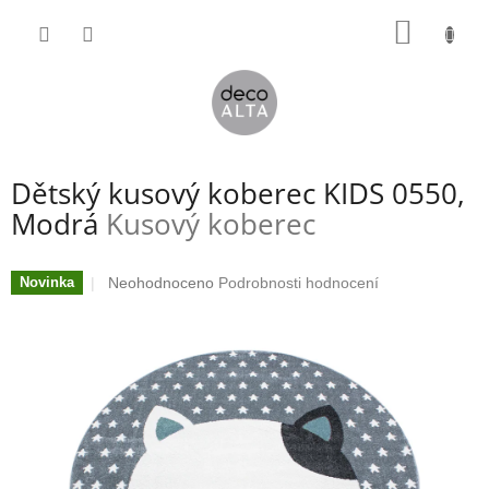
Přejít
NÁKUP
na
obsah
KOŠÍK
Dětský kusový koberec KIDS 0550,
Modrá
Kusový koberec
Průměrné
Neohodnoceno
Podrobnosti hodnocení
Novinka
hodnocení
produktu
je
0,0
z
5
hvězdiček.