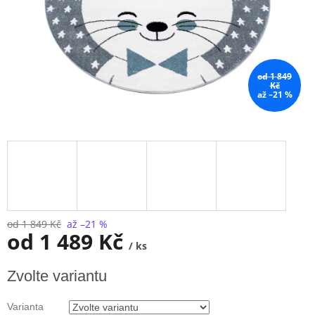
od 1 849
Kč
až –21 %
od 1 849 Kč
až –21 %
od
1 489 Kč
/ ks
Měrná
Zvolte variantu
cena:
Varianta