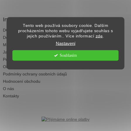
á
p
a
Informace pro vás
t
Tento web používá soubory cookie. Dalším
DOPRAVA NAD 2.500,- KČ ZDARMA
í
procházením tohoto webu vyjadřujete souhlas s
jejich používáním.. Více informací
zde
.
Dodací termíny
Nastavení
Možnosti platby
Jak vybrat koberec do každé místnosti
Souhlasím
Péče a čištění koberců
Obchodní podmínky
Podmínky ochrany osobních údajů
Hodnocení obchodu
O nás
Kontakty