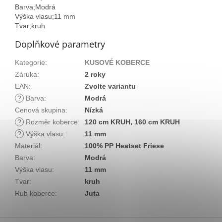
Barva;Modrá
Výška vlasu;11 mm
Tvar;kruh
Doplňkové parametry
Kategorie
:
KUSOVÉ KOBERCE
Záruka
:
2 roky
EAN
:
Zvolte variantu
?
Barva
:
Modrá
Cenová skupina
:
Nízká
?
Rozměr koberce
:
120 cm KRUH, 160 cm KRUH
?
Výška vlasu
:
11 mm
Materiál
:
100% PP Heatset Friese
Barva
:
Modrá
Výška vlasu
:
11 mm
Tvar
:
kruh
Rub koberce
:
Juta
Z